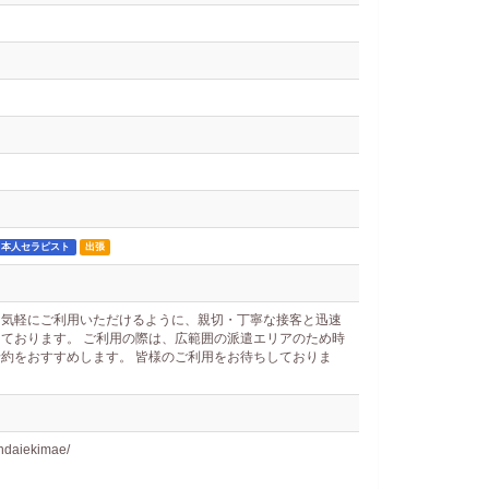
日本人セラピスト
出張
て気軽にご利用いただけるように、親切・丁寧な接客と迅速
ております。 ご利用の際は、広範囲の派遣エリアのため時
約をおすすめします。 皆様のご利用をお待ちしておりま
endaiekimae/