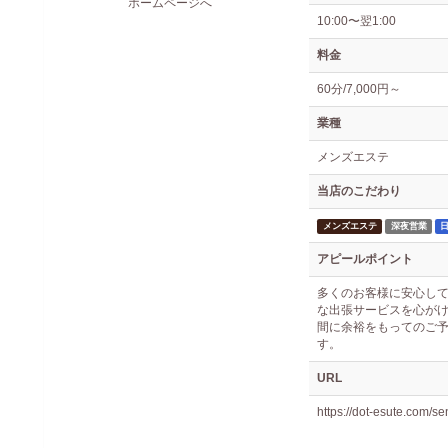
ホームページへ
10:00〜翌1:00
料金
60分/7,000円～
業種
メンズエステ
当店のこだわり
メンズエステ
深夜営業
アピールポイント
多くのお客様に安心し
な出張サービスを心がけ
間に余裕をもってのご予
す。
URL
https://dot-esute.com/s