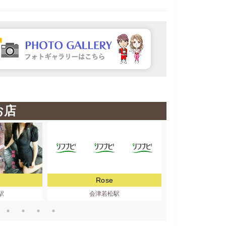
お店
Rose
才色兼美
駅
会津若松駅
釧