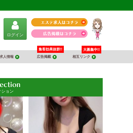
ログイン
集客効果抜群!!
大募集中!!
求人情報
広告掲載
相互リンク
クション