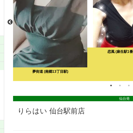
恋風
(麻生駅1番
夢街道
(南郷13丁目駅)
)
仙台発
りらはい 仙台駅前店