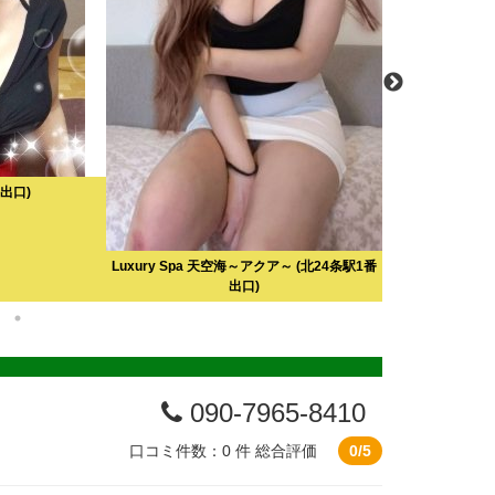
出口)
Luxury Spa 天空海～アクア～
(北24条駅1番
楽園 ~r
出口)
090-7965-8410
口コミ件数：0 件
総合評価
0/5