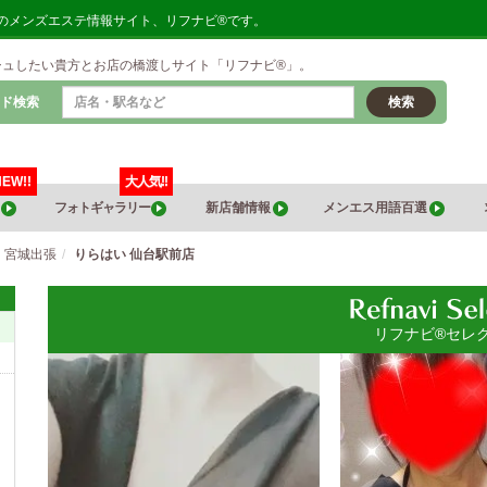
地のメンズエステ情報サイト、リフナビ®です。
シュしたい貴方とお店の橋渡しサイト「リフナビ®」。
ド検索
検索
NEW!!
大人気!!
覧
フォトギャラリー
新店舗情報
メンエス用語百選
・宮城出張
りらはい 仙台駅前店
リフナビ®セレ