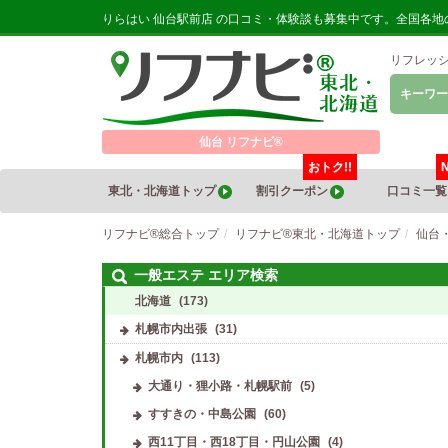
りらはい 仙台駅前店 の口コミ・体験談も募集中です。全国各
リフレッ
キーワー
仙台 リフナビ®
おトク!!
東北・北海道トップ
割引クーポン
口コミ一
リフナビ®総合トップ
リフナビ®東北・北海道トップ
仙台
一般エステ エリア検索
北海道
(173)
札幌市内出張
(31)
札幌市内
(113)
大通り・狸小路・札幌駅前
(5)
すすきの・中島公園
(60)
西11丁目・西18丁目・円山公園
(4)