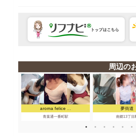
周辺の
aroma felice ...
夢街道
青葉通一番町駅
南郷13丁目