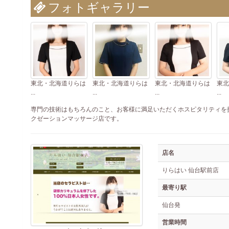
フォトギャラリー
東北・北海道りらは
東北・北海道りらは
東北・北海道りらは
東北
...
...
...
...
専門の技術はもちろんのこと、お客様に満足いただくホスピタリティを
クゼーションマッサージ店です。
店名
りらはい 仙台駅前店
最寄り駅
仙台発
営業時間