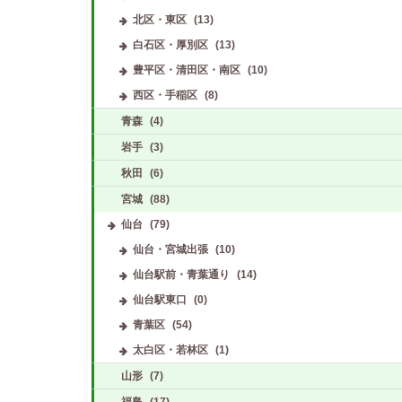
北区・東区
(13)
白石区・厚別区
(13)
豊平区・清田区・南区
(10)
西区・手稲区
(8)
青森
(4)
岩手
(3)
秋田
(6)
宮城
(88)
もみ処 ふたば
(すすきの駅)
エモーション
(青葉通一番町駅
仙台
(79)
仙台・宮城出張
(10)
仙台駅前・青葉通り
(14)
仙台駅東口
(0)
青葉区
(54)
太白区・若林区
(1)
山形
(7)
福島
(17)