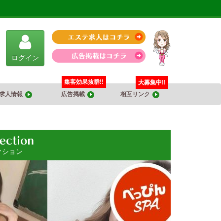
ログイン
集客効果抜群!!
大募集中!!
求人情報
広告掲載
相互リンク
クション