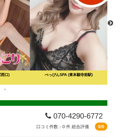
駅西口)
べっぴんSPA
(東本願寺前駅)
Madam Gard
070-4290-6772
口コミ件数：0 件
総合評価
0/5