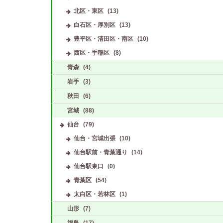
北区・東区
(13)
白石区・厚別区
(13)
豊平区・清田区・南区
(10)
西区・手稲区
(8)
青森
(4)
岩手
(3)
ES’Noble ～エスノーブル～
(豊平
秋田
(6)
Fatina～ファティーナ～
(すすきの発)
宮城
(88)
仙台
(79)
仙台・宮城出張
(10)
仙台駅前・青葉通り
(14)
仙台駅東口
(0)
青葉区
(54)
太白区・若林区
(1)
山形
(7)
福島
(17)