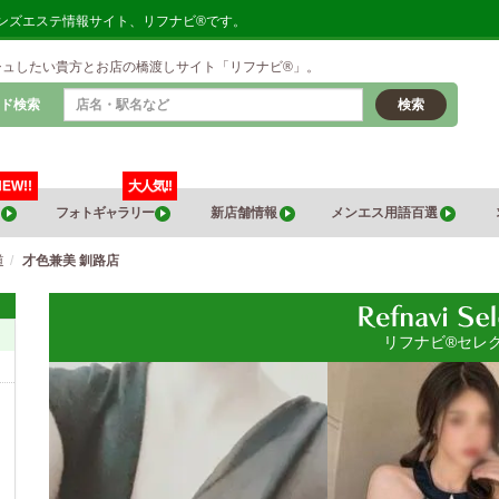
メンズエステ情報サイト、リフナビ®です。
シュしたい貴方とお店の橋渡しサイト「リフナビ®」。
ド検索
検索
NEW!!
大人気!!
覧
フォトギャラリー
新店舗情報
メンエス用語百選
道
才色兼美 釧路店
リフナビ®セレ