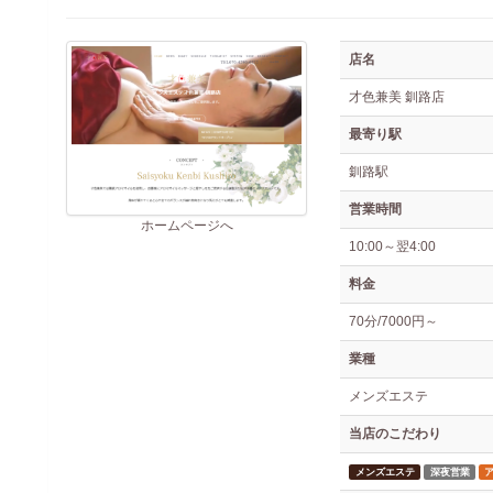
店名
才色兼美 釧路店
最寄り駅
釧路駅
営業時間
ホームページへ
10:00～翌4:00
料金
70分/7000円～
業種
メンズエステ
当店のこだわり
メンズエステ
深夜営業