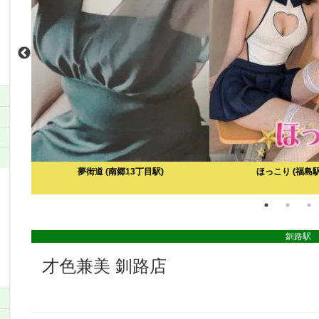
公園駅)
夢街道
(南郷13丁目駅)
ほっこり
(福島
釧路駅
才色兼美 釧路店