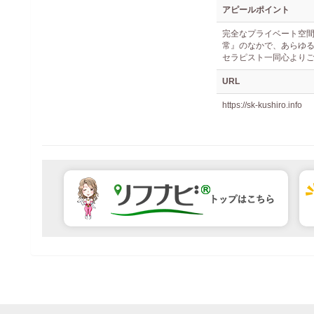
アピールポイント
完全なプライベート空
常』のなかで、あらゆ
セラピスト一同心より
URL
https://sk-kushiro.info