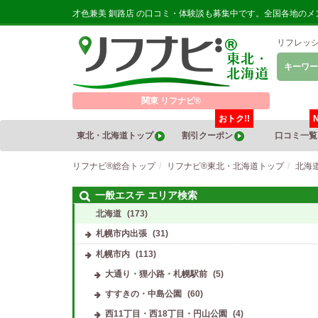
才色兼美 釧路店 の口コミ・体験談も募集中です。全国各地の
リフレッ
キーワー
関東 リフナビ®
おトク!!
東北・北海道トップ
割引クーポン
口コミ一
リフナビ®総合トップ
リフナビ®東北・北海道トップ
北海
一般エステ エリア検索
北海道
(173)
札幌市内出張
(31)
札幌市内
(113)
大通り・狸小路・札幌駅前
(5)
すすきの・中島公園
(60)
西11丁目・西18丁目・円山公園
(4)