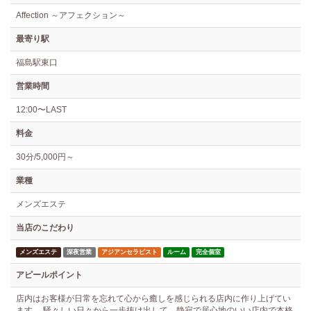
Affection ～アフェクション～
最寄り駅
福島駅東口
営業時間
12:00〜LAST
料金
30分/5,000円～
業種
メンズエステ
当店のこだわり
メンズエステ
深夜営業
アジアンセラピスト
ルーム
完全個室
アピールポイント
店内はお客様が日常を忘れて心から癒しを感じられる店内に作り上げてい
ます。 騒々しい日々から一歩抜け出して、静寂で居心地のいい店内で本格