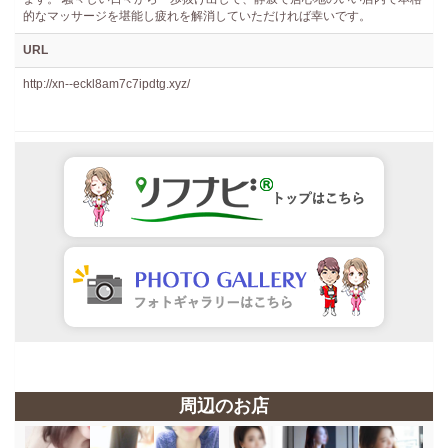
的なマッサージを堪能し疲れを解消していただければ幸いです。
URL
http://xn--eckl8am7c7ipdtg.xyz/
周辺のお店