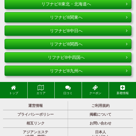
リフナビ®東北・北海道へ
リフナビ®関東へ
リフナビ®中日へ
リフナビ®関西へ
リフナビ®中四国へ
リフナビ®九州へ
トップ
エリア
口コミ
クーポン
新着情報
運営情報
ご利用規約
プライバシーポリシー
掲載について
相互リンク
お問い合わせ
アジアンエステ
日本人