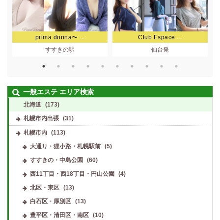
prima donna〜 ...
Club Espace ...
すすきの駅
仙台発
一般エステ エリア検索
北海道
(173)
札幌市内出張
(31)
札幌市内
(113)
大通り・狸小路・札幌駅前
(5)
すすきの・中島公園
(60)
西11丁目・西18丁目・円山公園
(4)
北区・東区
(13)
白石区・厚別区
(13)
豊平区・清田区・南区
(10)