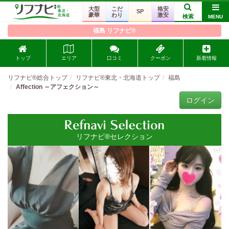
大型
こだ
格安
SP
豪華
わり
激安
検索
MENU
福島 リフナビ®
トップ
エリア
口コミ
クーポン
新着情報
リフナビ®総合トップ
リフナビ®東北・北海道トップ
福島
Affection ～アフェクション～
ログイン
リフナビ®セレクション