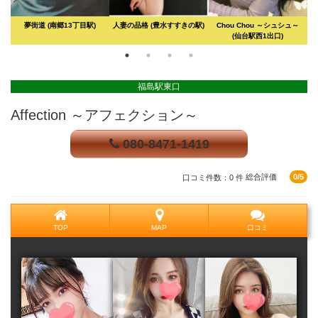
リー
夢街道
(南郷13丁目駅)
人妻の品格
(豊水すすきの駅)
Chou Chou ～シュシュ～
(仙台駅西1出口)
福島駅東口
Affection ～アフェクション～
080-8471-1419
口コミ件数：0 件
総合評価
0/5
TOP
MAP
口コミ