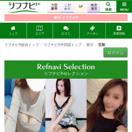
大型
こだ
格安
SP
豪華
わり
激安
検索
MENU
香川 リフナビ®
トップ
エリア
口コミ
クーポン
新着情報
リフナビ®総合トップ
リフナビ®中四国トップ
香川
宮殿
ログイン
リフナビ®セレクション