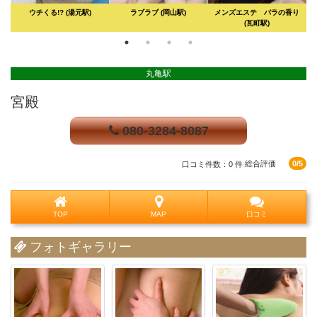
ウチくる!?
(湯元駅)
ラブラブ
(岡山駅)
メンズエステ バラの香り
(瓦町駅)
丸亀駅
宮殿
080-3284-8087
口コミ件数：0 件
総合評価
0/5
TOP
MAP
口コミ
フォトギャラリー