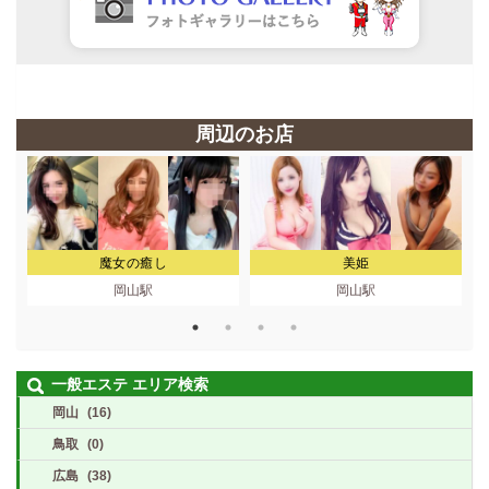
周辺のお店
魔女の癒し
美姫
岡山駅
岡山駅
一般エステ エリア検索
岡山
(16)
鳥取
(0)
広島
(38)