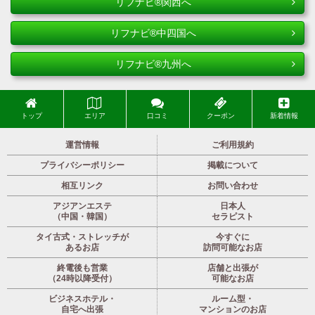
リフナビ®関西へ
リフナビ®中四国へ
リフナビ®九州へ
トップ
エリア
口コミ
クーポン
新着情報
運営情報
ご利用規約
プライバシーポリシー
掲載について
相互リンク
お問い合わせ
アジアンエステ
日本人
（中国・韓国）
セラピスト
タイ古式・ストレッチが
今すぐに
あるお店
訪問可能なお店
終電後も営業
店舗と出張が
（24時以降受付）
可能なお店
ビジネスホテル・
ルーム型・
自宅へ出張
マンションのお店