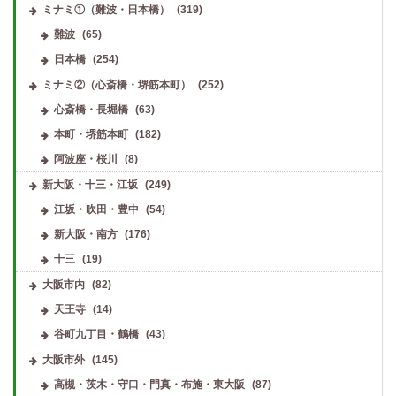
ミナミ①（難波・日本橋）
(319)
難波
(65)
日本橋
(254)
ミナミ②（心斎橋・堺筋本町）
(252)
心斎橋・長堀橋
(63)
本町・堺筋本町
(182)
阿波座・桜川
(8)
新大阪・十三・江坂
(249)
江坂・吹田・豊中
(54)
新大阪・南方
(176)
十三
(19)
大阪市内
(82)
天王寺
(14)
谷町九丁目・鶴橋
(43)
大阪市外
(145)
高槻・茨木・守口・門真・布施・東大阪
(87)