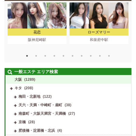
花恋
ローズマリー
阪神尼崎駅
和泉府中駅
地
一般エステ エリア検索
大阪
(1289)
キタ
(208)
梅田・北新地
(122)
天六・天満・中崎町・扇町
(38)
南森町・大阪天満宮・天満橋
(27)
京橋
(28)
肥後橋・淀屋橋・北浜
(4)