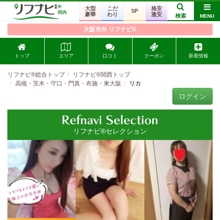
大型
こだ
格安
SP
豪華
わり
激安
検索
MENU
大阪市外 リフナビ®
トップ
エリア
口コミ
クーポン
新着情報
リフナビ®総合トップ
リフナビ®関西トップ
高槻・茨木・守口・門真・布施・東大阪
リカ
ログイン
リフナビ®セレクション