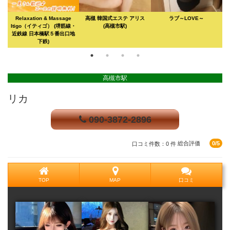
Relaxation & Massage
高槻 韓国式エステ アリス
ラブ～LOVE～
Itigo（イティゴ）
(堺筋線・
(高槻市駅)
近鉄線 日本橋駅５番出口地
下鉄)
高槻市駅
リカ
090-3872-2896
口コミ件数：0 件
総合評価
0/5
TOP
MAP
口コミ