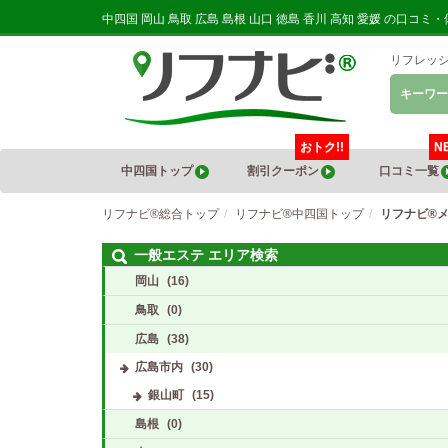
中四国 岡山 鳥取 広島 島根 山口 徳島 香川 高知 愛媛 の
リフレッ
キーワー
おトク!!
N
中四国トップ
割引クーポン
口コミ一覧
リフナビ®総合トップ
リフナビ®中四国トップ
リフナビ®
一般エステ エリア検索
岡山
(16)
鳥取
(0)
広島
(38)
広島市内
(30)
銀山町
(15)
島根
(0)