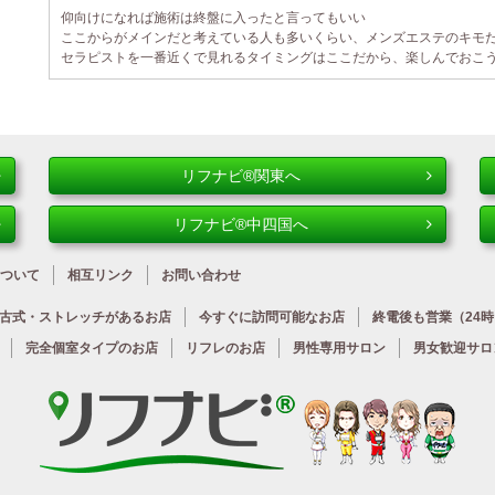
仰向けになれば施術は終盤に入ったと言ってもいい
ここからがメインだと考えている人も多いくらい、メンズエステのキモ
セラピストを一番近くで見れるタイミングはここだから、楽しんでおこ
リフナビ®関東へ
リフナビ®中四国へ
ついて
相互リンク
お問い合わせ
古式・ストレッチが
あるお店
今すぐに
訪問可能なお店
終電後も営業
（24
完全個室タイプのお店
リフレのお店
男性専用サロン
男女歓迎サロ