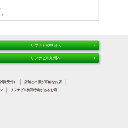
だ
う！
リフナビ®中日へ
リフナビ®九州へ
時以降受付）
店舗と出張が
可能なお店
ン
リフナビ®初回特典が
あるお店