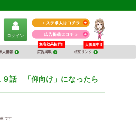
ログイン
集客効果抜群!!
大募集中!!
求人情報
広告掲載
相互リンク
１９話 「仰向け」になったら
施術です