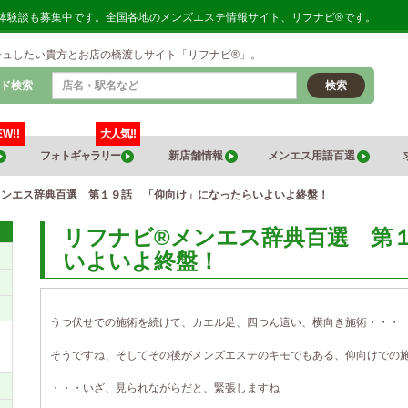
口コミ・体験談も募集中です。全国各地のメンズエステ情報サイト、リフナビ®です。
シュしたい貴方とお店の橋渡しサイト「リフナビ®」。
ド検索
検索
EW!!
大人気!!
フォトギャラリー
新店舗情報
メンエス用語百選
メンエス辞典百選 第１９話 「仰向け」になったらいよいよ終盤！
リフナビ®メンエス辞典百選 第
いよいよ終盤！
うつ伏せでの施術を続けて、カエル足、四つん這い、横向き施術・・・
そうですね、そしてその後がメンズエステのキモでもある、仰向けでの
・・・いざ、見られながらだと、緊張しますね