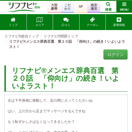
大型
こだ
格安
SP
豪華
わり
激安
検索
MENU
トップ
エリア
口コミ
クーポン
新着情報
リフナビ®総合トップ
リフナビ®関西トップ
リフナビ®メンエス辞典百選 第２０話 「仰向け」の続き！いよいよラ
スト！
ログイン
リフナビ®メンエス辞典百選 第
２０話 「仰向け」の続き！いよ
いよラスト！
次は下半身側に移動して、足の間に入ってくださいね
はい、上の方から足までマッサージするんですね
もう恥ずかしさはなくなってきましたか？