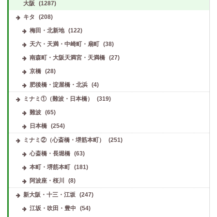
大阪
(1287)
キタ
(208)
梅田・北新地
(122)
天六・天満・中崎町・扇町
(38)
南森町・大阪天満宮・天満橋
(27)
京橋
(28)
肥後橋・淀屋橋・北浜
(4)
ミナミ①（難波・日本橋）
(319)
難波
(65)
日本橋
(254)
ミナミ②（心斎橋・堺筋本町）
(251)
心斎橋・長堀橋
(63)
本町・堺筋本町
(181)
阿波座・桜川
(8)
新大阪・十三・江坂
(247)
江坂・吹田・豊中
(54)