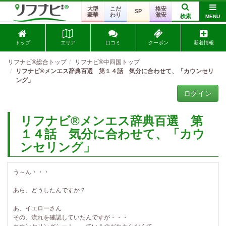
大型
こだ
格安
SP
豪華
わり
激安
検索
MENU
トップ
エリア
口コミ
クーポン
新着情報
リフナビ®総合トップ
リフナビ®中四国トップ
リフナビ®メンエス辞典百選 第１４話 気分に合わせて、「カウンセリ
ング」
ログイン
リフナビ®メンエス辞典百選 第
１４話 気分に合わせて、「カウ
ンセリング」
う～ん・・・
あら、どうしたんですか？
あ、イエローさん
その、流れを確認していたんですが・・・