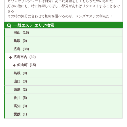
カウンセリングシートは自分にあった施術をしてもらうためのものだ
好みの他にも、特に施術してほしい部分があればリクエストすることもで
きる
その時の気分に合わせて施術を選べるのが、メンズエステの利点だ！
一般エステ エリア検索
岡山
(16)
鳥取
(0)
広島
(38)
広島市内
(30)
銀山町
(15)
島根
(0)
山口
(3)
徳島
(2)
香川
(5)
高知
(3)
愛媛
(1)