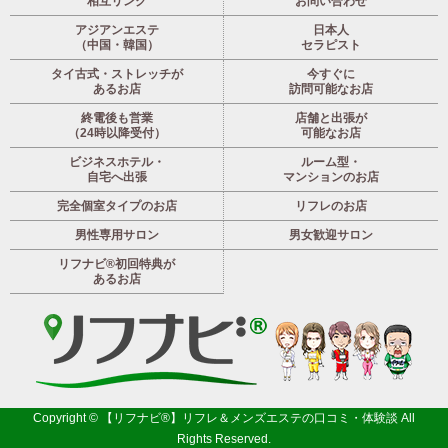
相互リンク
お問い合わせ
アジアンエステ
日本人
（中国・韓国）
セラピスト
タイ古式・ストレッチが
今すぐに
あるお店
訪問可能なお店
終電後も営業
店舗と出張が
（24時以降受付）
可能なお店
ビジネスホテル・
ルーム型・
自宅へ出張
マンションのお店
完全個室タイプのお店
リフレのお店
男性専用サロン
男女歓迎サロン
リフナビ®初回特典が
あるお店
Copyright ©
【リフナビ®】リフレ＆メンズエステの口コミ・体験談
All
Rights Reserved.