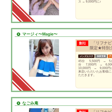
ス → 9,000円に♪
マージィ〜Magie〜
「リフナビ
割引
限定★特別
メンズエステ
深夜営業
ア
45分 5,500円 → 5,
分 7,000円 → 6,0
10,000円 → 9,00
来店いただいたお客様に
ただきます。
なごみ庵
「リフナ