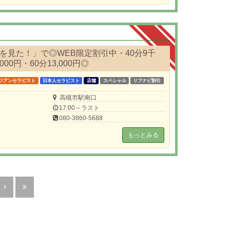
を見た！」で◎WEB限定割引中・40分9千
000円・60分13,000円◎
ジアンセラピスト
日本人セラピスト
店舗
スペシャル
リフナビ割引
高槻市駅南口
17:00～ラスト
080-3860-5688
もっとみる