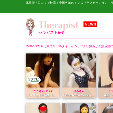
体験談・口コミで検索！全国各地のメンズリラクゼーション・
NEW!!
セラピスト紹介
therapist写真は全てリアルタイムかつリフナビ担当が直接
ここさん(２７)
はるさん
ミ
メンズエステ 陽気（ようき） ~Youki~
Relaxation & Massage Itigo（イティゴ）
花花 