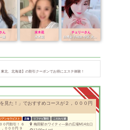
さん
水木花
チェリーさん
ー娘
水木花
台湾女子HER 中区 大須究極のリラクゼーション
 東北、北海道】の割引クーポンでお得にエステ体験！
を見た！」でおすすめコースが２，０００円
ジアンセラピスト
店舗
リフナビ割引
こだわり派
００円割引！ ６
梅田駅ホワイティ―泉の広場M14出口
６，０００円 ９
12:00〜Last