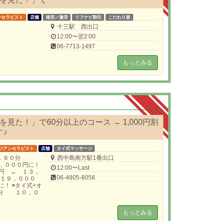
ンセラピスト
店舗
格安／激安
リフナビ割引
こだわり派
十三駅 西出口
12:00〜翌2:00
06-7713-1497
もっとみる
見た！」で60分以上のコース → 1,000円割
す♪
ジアンセラピスト
店舗
タイ式マッサージ
ース ６０分
西中島南方駅1番出口
，０００円に！
12:00〜Last
円 → １３，
06-4805-8056
 １９，０００
！ ◉タイ式+オ
０分 １０，０
もっとみる