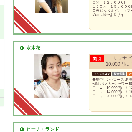
０分 １２，０００円 →
１２０分 １５，０００円
０円 になります。 ※ 
Mermaid〜よりサイ ...
水木花
「リフナビ
割引
10,000円に
メンズエステ
深夜営業
ア
◆集中リンパコース 泡洗
+蒸しタオル+シャワー 90
円 → 10,000円に！ 12
円 → 14,000円に！ 18
円 → 20,000円に！ ※2
ピーチ・ランド