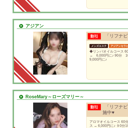
アジアン
「リフナビ
割引
メンズエステ
アジアンセラ
◆リンパオイルコース 6
→ 6,000円に♪ 90分 
9,000円に♪
RoseMary～ローズマリー～
「リフナビ
割引
施中♥
アロマオイルコース 60分
ス → 6,000円に♪ ９0分