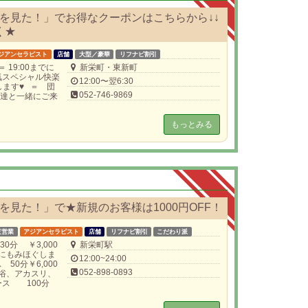
を見た！」でお得なクーポンはこちらから↓↓
く★
ジアンセラピスト
店舗
大型／豪華
リフナビ割引
19:00までに
新栄町・東新町
気スペシャル快楽
12:00〜翌6:30
します♥ ＝ 団
052-746-9869
友達と一緒にご来
もっとみる
見た！」で★新規のお客様は1000円OFF！
夜営業
アジアンセラピスト
店舗
リフナビ割引
こだわり派
0分 ￥3,000
新栄町駅
にもみほぐしま
12:00~24:00
50分￥6,000
052-898-0893
入浴、アカスリ、
コース 100分