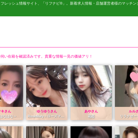
リフレッシュ情報サイト、「リフナビ®」。新着求人情報・店舗運営者様のマッチン
店舗に伺い在籍を確認済みです。貴重な情報一見の価値アリ！
サキさん
ゆうゆうさん
あやさん
ルル
～はなはな～
RoseMary～ローズマリー～
花恋
リラクゼー