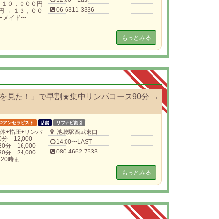
 １０，０００円
06-6311-3336
 → １３，００
マーメイド〜
もっとみる
を見た！」で早割★集中リンパコース90分 →
！
ジアンセラピスト
店舗
リフナビ割引
体+指圧+リンパ
池袋駅西武東口
分 12,000
14:00〜LAST
0分 16,000
080-4662-7633
0分 24,000
0時ま ...
もっとみる