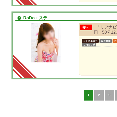
DoDoエステ
「リフナビ
割引
円・50分12,
メンズエステ
深夜営業
ア
こだわり派
1
2
3