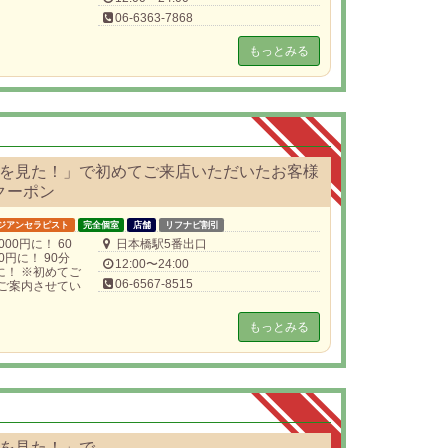
06-6363-7868
もっとみる
を見た！」で初めてご来店いただいたお客様
クーポン
ジアンセラピスト
完全個室
店舗
リフナビ割引
000円に！ 60
日本橋駅5番出口
00円に！ 90分
12:00〜24:00
0円に！ ※初めてご
06-6567-8515
ご案内させてい
もっとみる
ビを見た！」で