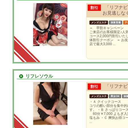
「リフナビ
割引
お見逃しな
メンズエステ
深夜営業
ア
＝ 早割キャンペーン ＝ 
ご来店のお客様限定♪人
コース2,000円割引いた
体割引クーポン ＝ お
店で最大3,000 ...
リフレソウル
「リフナビを
割引
メンズエステ
男女OK
深
・Ａ クイックコース 3
コリの酷い部分を集中的
す。 ・Ｂ さっぱりコース 
60分￥7,000 よもぎ
塩もみ ・Ｃ 爽快お得
...