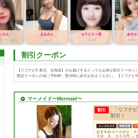
いさん
えみさん
セラピスト⑧
あすか
マンシュン～
楽園
ココア
セクシ
割引クーポン
【リフナビ® 東北、北海道】がお届けするとってもお得な割引クーポン♪
限定クーポンの為ご予約時、受付時に必ずお伝えください。【リフナビ®
マーメイド〜Mermaid〜
「リフナビ
割引
割引！
メンズエステ
深夜営業
ア
おすすめコースが２，０
０分 ８，０００円 → 