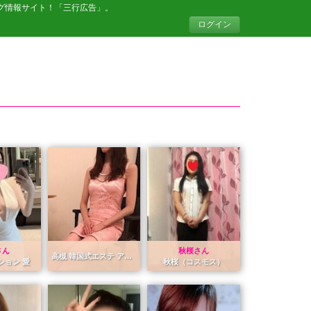
グ情報サイト！「三行広告」。
ログイン
さん
秋桜さん
高槻 韓国式エステ アリス
ション 愛
秋桜（コスモス）