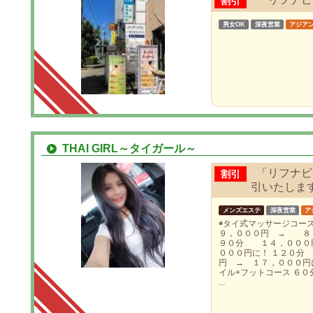
割引
男女OK
深夜営業
アジア
THAI GIRL～タイガール～
「リフナビを
割引
引いたしま
メンズエステ
深夜営業
ア
◉タイ式マッサージコ
９，０００円 → ８
９０分 １４，０００
０００円に！ １２０分
円 → １７，０００円に
イル+フットコース ６
...