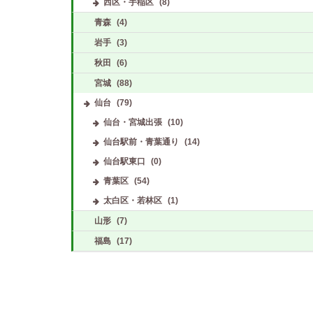
西区・手稲区
(8)
青森
(4)
岩手
(3)
秋田
(6)
宮城
(88)
仙台
(79)
仙台・宮城出張
(10)
仙台駅前・青葉通り
(14)
仙台駅東口
(0)
青葉区
(54)
太白区・若林区
(1)
山形
(7)
福島
(17)