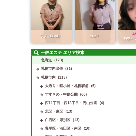
あ
ラブ～LOVE～
ココア
満春～
一般エステ エリア検索
北海道
(173)
札幌市内出張
(31)
札幌市内
(113)
大通り・狸小路・札幌駅前
(5)
すすきの・中島公園
(60)
西11丁目・西18丁目・円山公園
(4)
北区・東区
(13)
白石区・厚別区
(13)
豊平区・清田区・南区
(10)