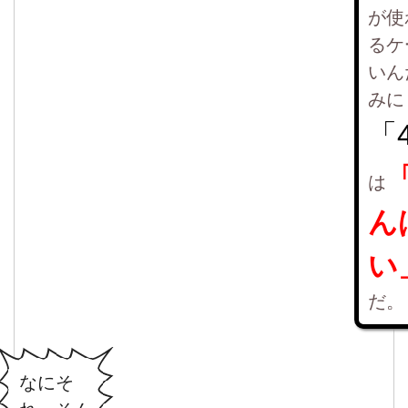
が使
るケ
いん
みに
「
は
ん
い
だ。
なにそ