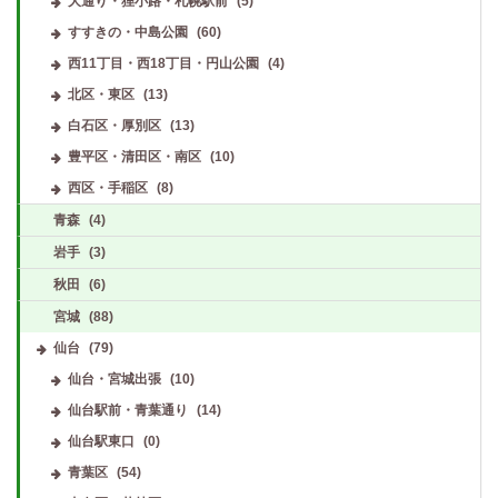
大通り・狸小路・札幌駅前
(5)
すすきの・中島公園
(60)
西11丁目・西18丁目・円山公園
(4)
北区・東区
(13)
白石区・厚別区
(13)
豊平区・清田区・南区
(10)
西区・手稲区
(8)
青森
(4)
岩手
(3)
秋田
(6)
宮城
(88)
仙台
(79)
仙台・宮城出張
(10)
仙台駅前・青葉通り
(14)
仙台駅東口
(0)
青葉区
(54)