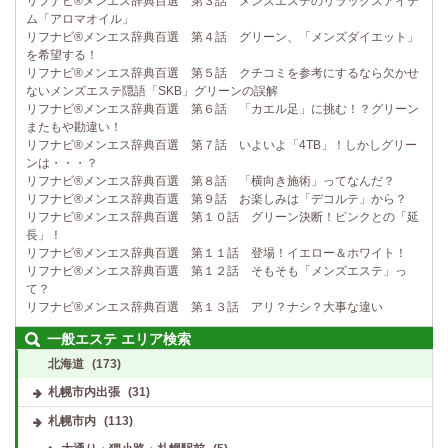
リフナビ®メンエス辞典百選 第３話 メンズエステのリラックスアイテ
ム「アロマオイル」
リフナビ®メンエス辞典百選 第４話 グリーン、「メンズダイエット」
を希望する！
リフナビ®メンエス辞典百選 第５話 クチコミを参考にするなら欠かせ
ないメンズエステ隠語「SKB」グリーンの誤解
リフナビ®メンエス辞典百選 第６話 「カエル足」に挑む！？グリーン
またもや勘違い！
リフナビ®メンエス辞典百選 第７話 いよいよ「4TB」！しかしグリー
ンは・・・？
リフナビ®メンエス辞典百選 第８話 「横向き施術」ってなんだ？
リフナビ®メンエス辞典百選 第９話 お楽しみは「デコルテ」から？
リフナビ®メンエス辞典百選 第１０話 グリーン決断！ピンクとの「延
長」！
リフナビ®メンエス辞典百選 第１１話 登場！イエロー＆ホワイト！
リフナビ®メンエス辞典百選 第１２話 そもそも「メンズエステ」っ
て？
リフナビ®メンエス辞典百選 第１３話 アリ？ナシ？大事な違い
一般エステ エリア検索
北海道
(173)
札幌市内出張
(31)
札幌市内
(113)