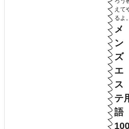
ろう
えて
るよ
メ
ン
ズ
エ
ス
テ
語
10