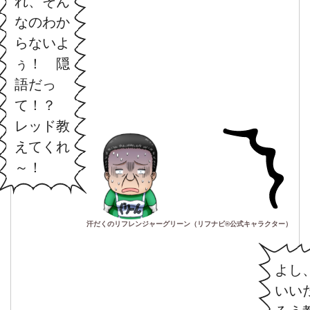
れ、そん
なのわか
らないよ
ぅ！ 隠
語だっ
て！？
レッド教
えてくれ
～！
汗だくのリフレンジャーグリーン（リフナビ®公式キャラクター）
よし
いい