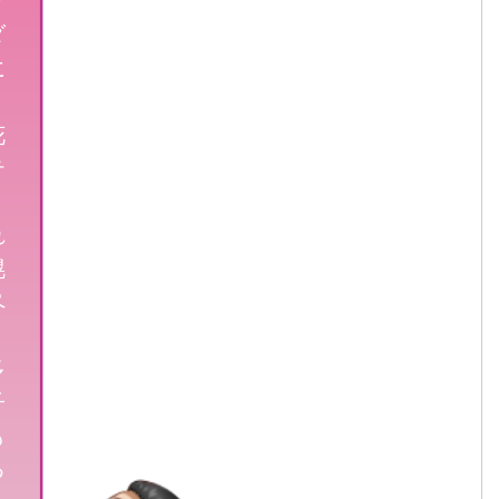
プ
ダ
に
、
花
テ
れ
幌
ペ
多
子
も
る