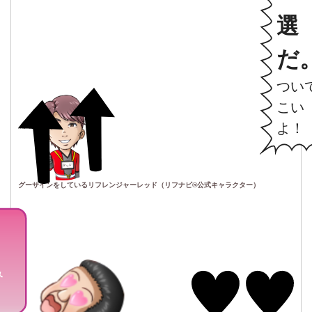
選
だ
つい
こい
よ！
グーサインをしているリフレンジャーレッド（リフナビ®公式キャラクター）
！
み