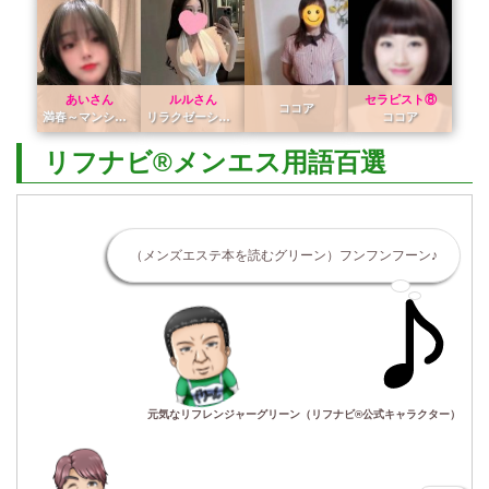
あいさん
ルルさん
セラピスト⑧
ココア
満春～マンシュン～
リラクゼーション 愛
ココア
リフナビ®メンエス用語百選
（メンズエステ本を読むグリーン）フンフンフーン♪
元気なリフレンジャーグリーン（リフナビ®公式キャラクター）