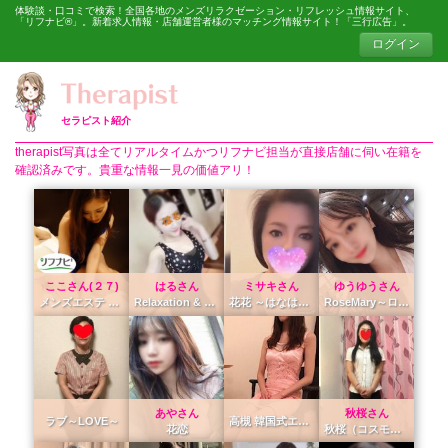
体験談・口コミで検索！全国各地のメンズリラクゼーション・リフレッシュ情報サイト、
「リフナビ®」。新着求人情報・店舗運営者様のマッチング情報サイト！「三行広告」。
ログイン
セラピスト紹介
therapist写真は全てリアルタイムかつリフナビ担当が直接店舗に伺い在籍を
確認済みです。貴重な情報一見の価値アリ！
ここさん(２７)
はるさん
ミサキさん
ゆうゆうさん
メンズエステ 陽気（ようき） ~Youki~
Relaxation & Massage Itigo（イティゴ）
花花 ～はなはな～
RoseMary～ローズマリー～
あやさん
秋桜さん
ラブ～LOVE～
高槻 韓国式エステ アリス
花恋
秋桜（コスモス）