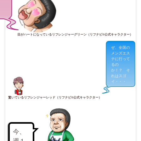
・
目がハートになっているリフレンジャーグリーン（リフナビ®公式キャラクター）
ぜ、全国の
メンズエス
テに行って
るの
か！？ そ
れはスゴ
イ・・・
驚いているリフレンジャーレッド（リフナビ®公式キャラクター）
今、
週１