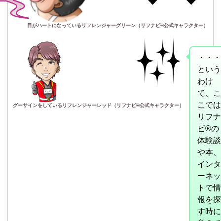
目がハートになっているリフレンジャーグリーン（リフナビ®公式キャラクター）
・・・
という
わけ
で、こ
こでは
グーサインをしているリフレンジャーレッド（リフナビ®公式キャラクター）
リフナ
ビ
®
の
体験談
や本、
インタ
ーネッ
トで情
報を探
す時に