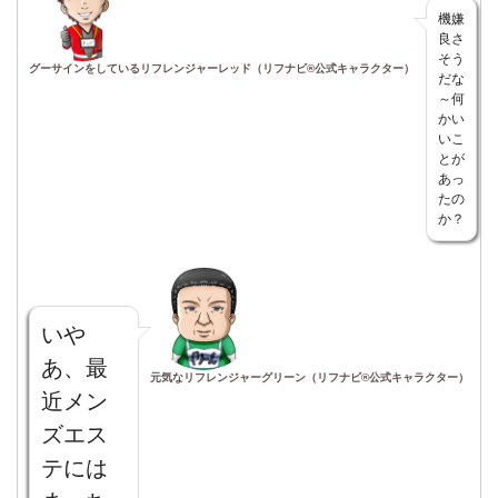
機嫌
良さ
そう
グーサインをしているリフレンジャーレッド（リフナビ®公式キャラクター）
だな
～何
かい
いこ
とが
あっ
たの
か？
いや
あ、最
元気なリフレンジャーグリーン（リフナビ®公式キャラクター）
近メン
ズエス
テには