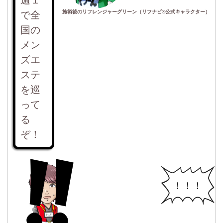
施術後のリフレンジャーグリーン（リフナビ®公式キャラクター）
で全
国の
メン
ズエ
ステ
を巡
って
る
ぞ！
！！！