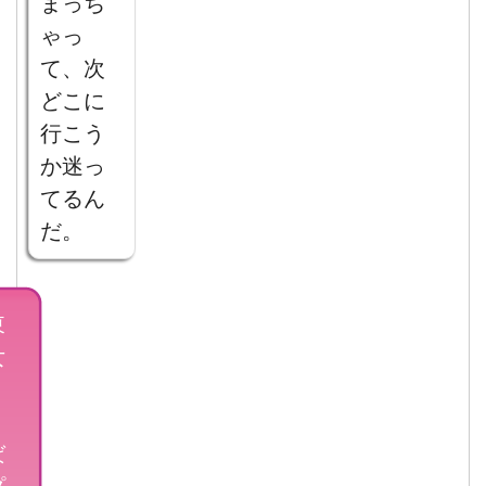
まっち
ゃっ
て、次
どこに
行こう
か迷っ
てるん
だ。
東
女
、
ば