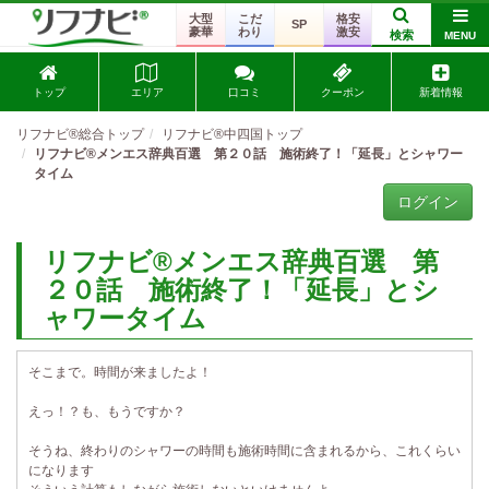
大型
こだ
格安
SP
豪華
わり
激安
検索
MENU
トップ
エリア
口コミ
クーポン
新着情報
リフナビ®総合トップ
リフナビ®中四国トップ
リフナビ®メンエス辞典百選 第２０話 施術終了！「延長」とシャワー
タイム
ログイン
リフナビ®メンエス辞典百選 第
２０話 施術終了！「延長」とシ
ャワータイム
そこまで。時間が来ましたよ！
えっ！？も、もうですか？
そうね、終わりのシャワーの時間も施術時間に含まれるから、これくらい
になります