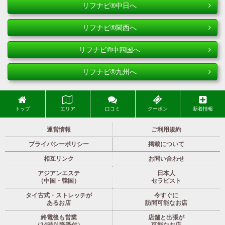
リフナビ®中日へ
リフナビ®関西へ
リフナビ®中四国へ
リフナビ®九州へ
トップ
エリア
口コミ
クーポン
新着情報
運営情報
ご利用規約
プライバシーポリシー
掲載について
相互リンク
お問い合わせ
アジアンエステ
日本人
（中国・韓国）
セラピスト
タイ古式・ストレッチが
今すぐに
あるお店
訪問可能なお店
終電後も営業
店舗と出張が
（24時以降受付）
可能なお店