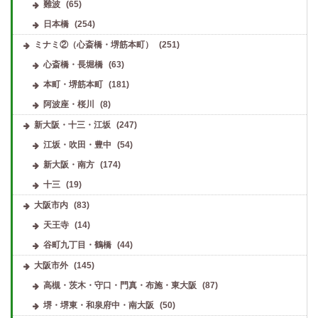
難波
(65)
日本橋
(254)
ミナミ②（心斎橋・堺筋本町）
(251)
心斎橋・長堀橋
(63)
本町・堺筋本町
(181)
阿波座・桜川
(8)
新大阪・十三・江坂
(247)
江坂・吹田・豊中
(54)
新大阪・南方
(174)
十三
(19)
大阪市内
(83)
天王寺
(14)
谷町九丁目・鶴橋
(44)
大阪市外
(145)
高槻・茨木・守口・門真・布施・東大阪
(87)
堺・堺東・和泉府中・南大阪
(50)