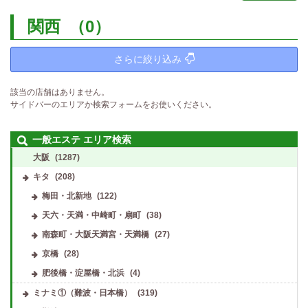
関西
（0）
さらに絞り込み
該当の店舗はありません。
サイドバーのエリアか検索フォームをお使いください。
一般エステ エリア検索
大阪
(1287)
キタ
(208)
梅田・北新地
(122)
天六・天満・中崎町・扇町
(38)
南森町・大阪天満宮・天満橋
(27)
京橋
(28)
肥後橋・淀屋橋・北浜
(4)
ミナミ①（難波・日本橋）
(319)