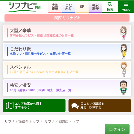
大型
こだ
格安
SP
豪華
わり
激安
検索
MENU
関西 リフナビ®
大型／豪華
常時多数セラピスト在籍 団体様歓迎のお店一覧
こだわり派
名物ママ・個性派セラピスト 在籍のお店一覧
スペシャル
60分１万円以上のSpecialなコース有りのお店一覧
格安／激安
60分（総額）5000円未満!! 格安・激安店一覧
エリア検索から探す
口コミ／体験談を
来てもらう
見る・投稿する
リフナビ®総合トップ
リフナビ®関西トップ
ログイン