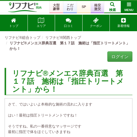
大型
こだ
格安
SP
豪華
わり
激安
検索
MENU
トップ
エリア
口コミ
クーポン
新着情報
リフナビ®総合トップ
リフナビ®関西トップ
リフナビ®メンエス辞典百選 第１７話 施術は「指圧トリートメント」
から！
ログイン
リフナビ®メンエス辞典百選 第
１７話 施術は「指圧トリートメ
ント」から！
さて、ではいよいよ本格的な施術の流れに入ります
はい！最初は指圧トリートメントですね！
そうですね。私の一番得意なマッサージです
最初に指圧で体をほぐしていきますね