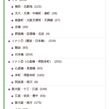
梅田・北新地
(122)
天六・天満・中崎町・扇町
(38)
南森町・大阪天満宮・天満橋
(27)
京橋
(28)
肥後橋・淀屋橋・北浜
(4)
ミナミ①（難波・日本橋）
(319)
難波
(65)
日本橋
(254)
ミナミ②（心斎橋・堺筋本町）
(252)
心斎橋・長堀橋
(63)
本町・堺筋本町
(182)
阿波座・桜川
(8)
新大阪・十三・江坂
(248)
江坂・吹田・豊中
(54)
新大阪・南方
(175)