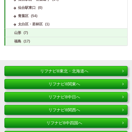
仙台駅東口
(0)
青葉区
(54)
太白区・若林区
(1)
山形
(7)
福島
(17)
リフナビ®東北・北海道へ
リフナビ®関東へ
リフナビ®中日へ
リフナビ®関西へ
リフナビ®中四国へ