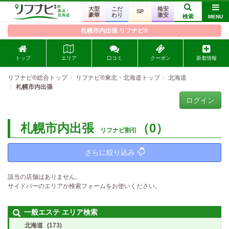
大型
こだ
格安
SP
豪華
わり
激安
検索
MENU
札幌市内出張 リフナビ®
トップ
エリア
口コミ
クーポン
新着情報
リフナビ®総合トップ
リフナビ®東北・北海道トップ
北海道
札幌市内出張
ログイン
札幌市内出張
（0）
リフナビ割引
さらに絞り込み
該当の店舗はありません。
サイドバーのエリアか検索フォームをお使いください。
一般エステ エリア検索
北海道
(173)