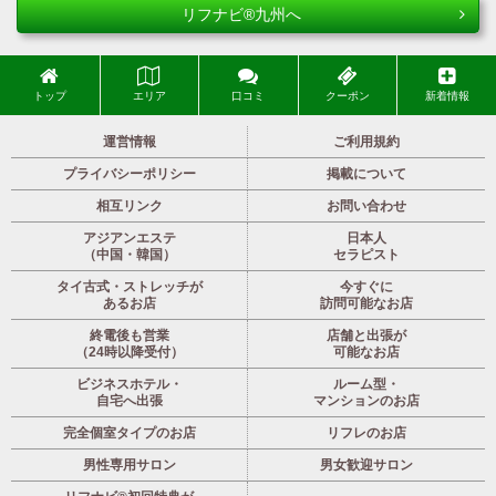
リフナビ®九州へ
トップ
エリア
口コミ
クーポン
新着情報
運営情報
ご利用規約
プライバシーポリシー
掲載について
相互リンク
お問い合わせ
アジアンエステ
日本人
（中国・韓国）
セラピスト
タイ古式・ストレッチが
今すぐに
あるお店
訪問可能なお店
終電後も営業
店舗と出張が
（24時以降受付）
可能なお店
ビジネスホテル・
ルーム型・
自宅へ出張
マンションのお店
完全個室タイプのお店
リフレのお店
男性専用サロン
男女歓迎サロン