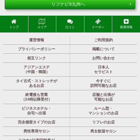
リフナビ®九州へ
トップ
エリア
口コミ
クーポン
新着情報
運営情報
ご利用規約
プライバシーポリシー
掲載について
相互リンク
お問い合わせ
アジアンエステ
日本人
（中国・韓国）
セラピスト
タイ古式・ストレッチが
今すぐに
あるお店
訪問可能なお店
終電後も営業
店舗と出張が
（24時以降受付）
可能なお店
ビジネスホテル・
ルーム型・
自宅へ出張
マンションのお店
完全個室タイプのお店
リフレのお店
男性専用サロン
男女歓迎サロン