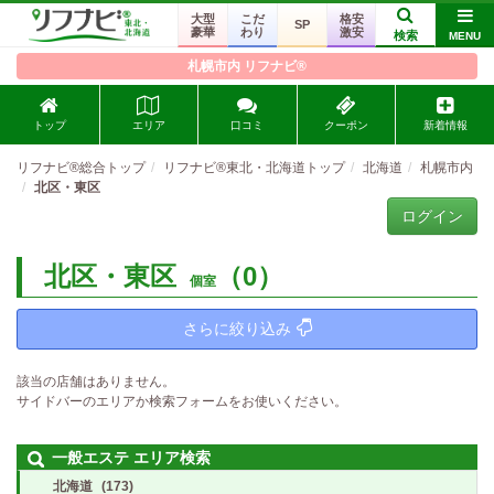
大型
こだ
格安
SP
豪華
わり
激安
検索
MENU
札幌市内 リフナビ®
トップ
エリア
口コミ
クーポン
新着情報
リフナビ®総合トップ
リフナビ®東北・北海道トップ
北海道
札幌市内
北区・東区
ログイン
北区・東区
（0）
個室
さらに絞り込み
該当の店舗はありません。
サイドバーのエリアか検索フォームをお使いください。
一般エステ エリア検索
北海道
(173)