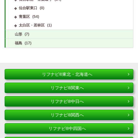
仙台駅東口
(0)
青葉区
(54)
太白区・若林区
(1)
山形
(7)
福島
(17)
リフナビ®東北・北海道へ
リフナビ®関東へ
リフナビ®中日へ
リフナビ®関西へ
リフナビ®中四国へ