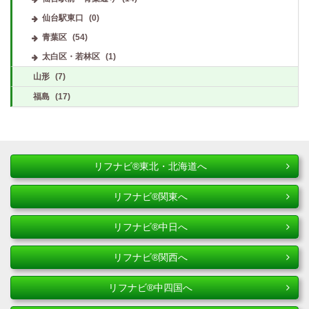
仙台駅東口
(0)
青葉区
(54)
太白区・若林区
(1)
山形
(7)
福島
(17)
リフナビ®東北・北海道へ
リフナビ®関東へ
リフナビ®中日へ
リフナビ®関西へ
リフナビ®中四国へ