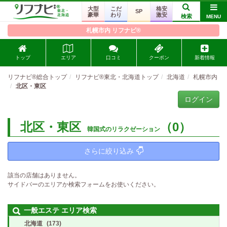
大型
こだ
格安
SP
豪華
わり
激安
検索
MENU
札幌市内 リフナビ®
トップ
エリア
口コミ
クーポン
新着情報
リフナビ®総合トップ
リフナビ®東北・北海道トップ
北海道
札幌市内
北区・東区
ログイン
北区・東区
（0）
韓国式のリラクゼーション
さらに絞り込み
該当の店舗はありません。
サイドバーのエリアか検索フォームをお使いください。
一般エステ エリア検索
北海道
(173)