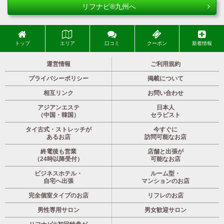
リフナビ®九州へ
トップ
エリア
口コミ
クーポン
新着情報
運営情報
ご利用規約
プライバシーポリシー
掲載について
相互リンク
お問い合わせ
アジアンエステ
日本人
（中国・韓国）
セラピスト
タイ古式・ストレッチが
今すぐに
あるお店
訪問可能なお店
終電後も営業
店舗と出張が
（24時以降受付）
可能なお店
ビジネスホテル・
ルーム型・
自宅へ出張
マンションのお店
完全個室タイプのお店
リフレのお店
男性専用サロン
男女歓迎サロン