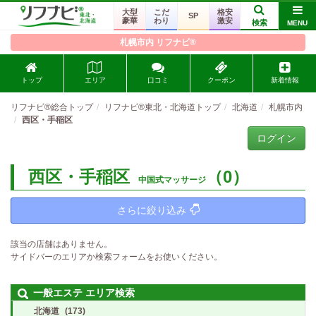
大型
こだ
格安
SP
豪華
わり
激安
検索
MENU
札幌市内 リフナビ®
トップ
エリア
口コミ
クーポン
新着情報
リフナビ®総合トップ
リフナビ®東北・北海道トップ
北海道
札幌市内
西区・手稲区
ログイン
西区・手稲区
（0）
中国式マッサージ
さらに絞り込み
該当の店舗はありません。
サイドバーのエリアか検索フォームをお使いください。
一般エステ エリア検索
北海道
(173)