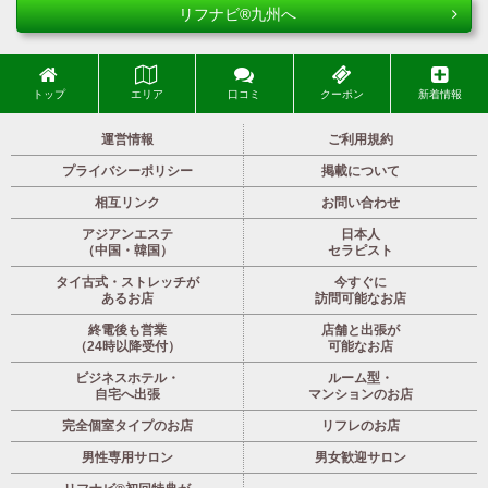
リフナビ®九州へ
トップ
エリア
口コミ
クーポン
新着情報
運営情報
ご利用規約
プライバシーポリシー
掲載について
相互リンク
お問い合わせ
アジアンエステ
日本人
（中国・韓国）
セラピスト
タイ古式・ストレッチが
今すぐに
あるお店
訪問可能なお店
終電後も営業
店舗と出張が
（24時以降受付）
可能なお店
ビジネスホテル・
ルーム型・
自宅へ出張
マンションのお店
完全個室タイプのお店
リフレのお店
男性専用サロン
男女歓迎サロン