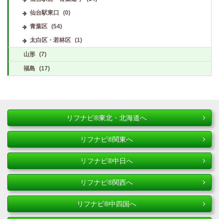
仙台駅東口
(0)
青葉区
(54)
太白区・若林区
(1)
山形
(7)
福島
(17)
リフナビ®東北・北海道へ
リフナビ®関東へ
リフナビ®中日へ
リフナビ®関西へ
リフナビ®中四国へ