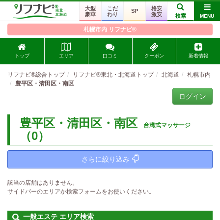
大型
こだ
格安
SP
豪華
わり
激安
検索
MENU
札幌市内 リフナビ®
トップ
エリア
口コミ
クーポン
新着情報
リフナビ®総合トップ
リフナビ®東北・北海道トップ
北海道
札幌市内
豊平区・清田区・南区
ログイン
豊平区・清田区・南区
台湾式マッサージ
（0）
さらに絞り込み
該当の店舗はありません。
サイドバーのエリアか検索フォームをお使いください。
一般エステ エリア検索