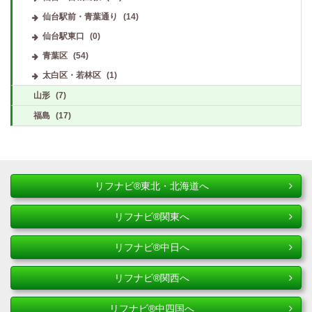
仙台駅前・青葉通り
(14)
仙台駅東口
(0)
青葉区
(54)
太白区・若林区
(1)
山形
(7)
福島
(17)
リフナビ®東北・北海道へ
リフナビ®関東へ
リフナビ®中日へ
リフナビ®関西へ
リフナビ®中四国へ