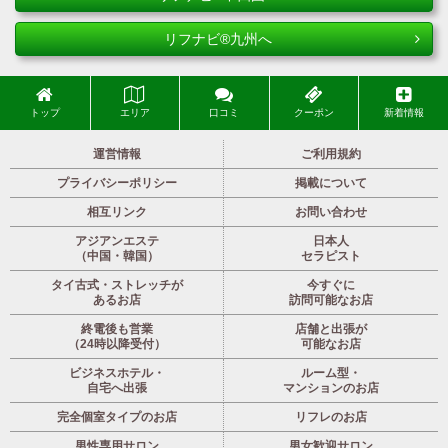
リフナビ®九州へ
トップ
エリア
口コミ
クーポン
新着情報
運営情報
ご利用規約
プライバシーポリシー
掲載について
相互リンク
お問い合わせ
アジアンエステ
日本人
（中国・韓国）
セラピスト
タイ古式・ストレッチが
今すぐに
あるお店
訪問可能なお店
終電後も営業
店舗と出張が
（24時以降受付）
可能なお店
ビジネスホテル・
ルーム型・
自宅へ出張
マンションのお店
完全個室タイプのお店
リフレのお店
男性専用サロン
男女歓迎サロン