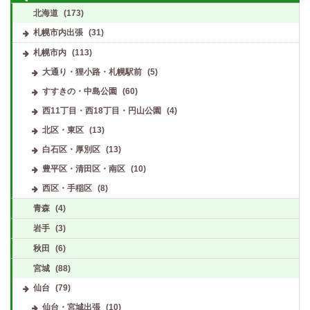
北海道
(173)
札幌市内出張
(31)
札幌市内
(113)
大通り・狸小路・札幌駅前
(5)
すすきの・中島公園
(60)
西11丁目・西18丁目・円山公園
(4)
北区・東区
(13)
白石区・厚別区
(13)
豊平区・清田区・南区
(10)
西区・手稲区
(8)
青森
(4)
岩手
(3)
秋田
(6)
宮城
(88)
仙台
(79)
仙台・宮城出張
(10)