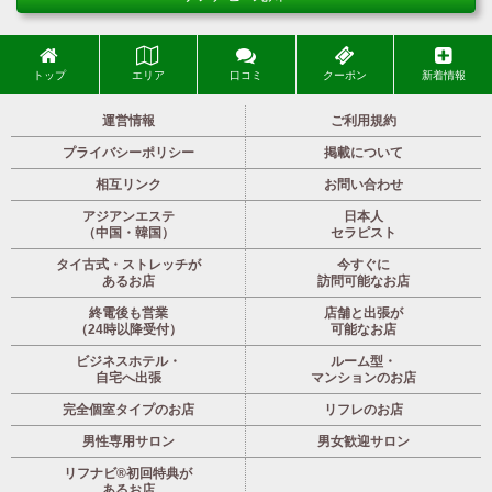
トップ
エリア
口コミ
クーポン
新着情報
運営情報
ご利用規約
プライバシーポリシー
掲載について
相互リンク
お問い合わせ
アジアンエステ
日本人
（中国・韓国）
セラピスト
タイ古式・ストレッチが
今すぐに
あるお店
訪問可能なお店
終電後も営業
店舗と出張が
（24時以降受付）
可能なお店
ビジネスホテル・
ルーム型・
自宅へ出張
マンションのお店
完全個室タイプのお店
リフレのお店
男性専用サロン
男女歓迎サロン
リフナビ®初回特典が
あるお店