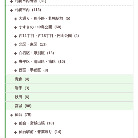
札幌市内出張
(31)
札幌市内
(113)
大通り・狸小路・札幌駅前
(5)
すすきの・中島公園
(60)
西11丁目・西18丁目・円山公園
(4)
北区・東区
(13)
白石区・厚別区
(13)
豊平区・清田区・南区
(10)
西区・手稲区
(8)
青森
(4)
岩手
(3)
秋田
(6)
宮城
(88)
仙台
(79)
仙台・宮城出張
(10)
仙台駅前・青葉通り
(14)