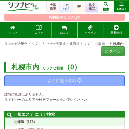
大型
こだ
格安
SP
豪華
わり
激安
検索
MENU
札幌市内 リフナビ®
トップ
エリア
口コミ
クーポン
新着情報
リフナビ®総合トップ
リフナビ®東北・北海道トップ
北海道
札幌市内
ログイン
札幌市内
（0）
リフナビ割引
さらに絞り込み
該当の店舗はありません。
サイドバーのエリアか検索フォームをお使いください。
一般エステ エリア検索
北海道
(173)