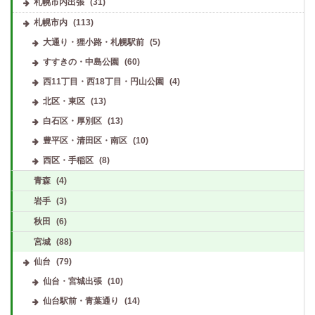
札幌市内出張
(31)
札幌市内
(113)
大通り・狸小路・札幌駅前
(5)
すすきの・中島公園
(60)
西11丁目・西18丁目・円山公園
(4)
北区・東区
(13)
白石区・厚別区
(13)
豊平区・清田区・南区
(10)
西区・手稲区
(8)
青森
(4)
岩手
(3)
秋田
(6)
宮城
(88)
仙台
(79)
仙台・宮城出張
(10)
仙台駅前・青葉通り
(14)