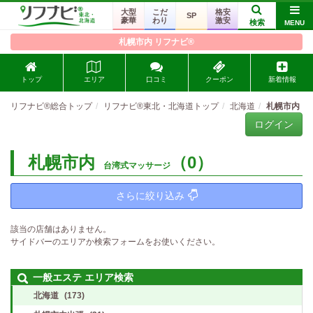
大型
こだ
格安
SP
豪華
わり
激安
検索
MENU
札幌市内 リフナビ®
トップ
エリア
口コミ
クーポン
新着情報
リフナビ®総合トップ
リフナビ®東北・北海道トップ
北海道
札幌市内
ログイン
札幌市内
（0）
台湾式マッサージ
さらに絞り込み
該当の店舗はありません。
サイドバーのエリアか検索フォームをお使いください。
一般エステ エリア検索
北海道
(173)