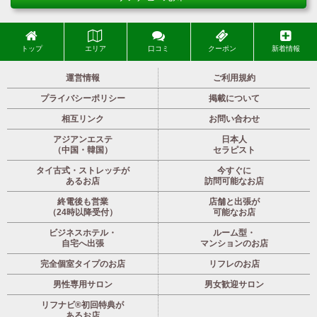
トップ
エリア
口コミ
クーポン
新着情報
運営情報
ご利用規約
プライバシーポリシー
掲載について
相互リンク
お問い合わせ
アジアンエステ
日本人
（中国・韓国）
セラピスト
タイ古式・ストレッチが
今すぐに
あるお店
訪問可能なお店
終電後も営業
店舗と出張が
（24時以降受付）
可能なお店
ビジネスホテル・
ルーム型・
自宅へ出張
マンションのお店
完全個室タイプのお店
リフレのお店
男性専用サロン
男女歓迎サロン
リフナビ®初回特典が
あるお店