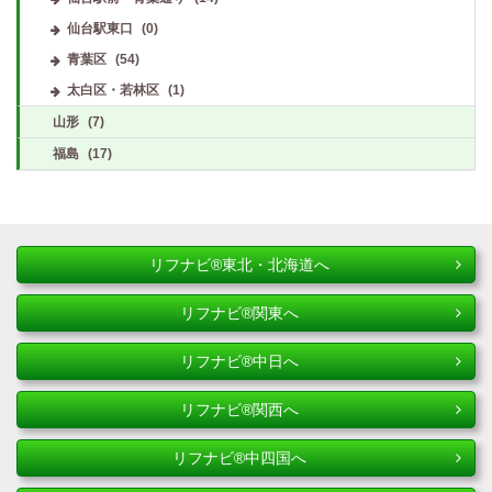
仙台駅東口
(0)
青葉区
(54)
太白区・若林区
(1)
山形
(7)
福島
(17)
リフナビ®東北・北海道へ
リフナビ®関東へ
リフナビ®中日へ
リフナビ®関西へ
リフナビ®中四国へ