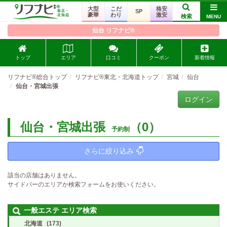
大型
こだ
格安
SP
豪華
わり
激安
検索
MENU
仙台 リフナビ®
トップ
エリア
口コミ
クーポン
新着情報
リフナビ®総合トップ
リフナビ®東北・北海道トップ
宮城
仙台
仙台・宮城出張
ログイン
仙台・宮城出張
（0）
予約制
さらに絞り込み
該当の店舗はありません。
サイドバーのエリアか検索フォームをお使いください。
一般エステ エリア検索
北海道
(173)