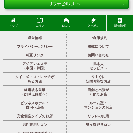
リフナビ®九州へ
トップ
エリア
口コミ
クーポン
新着情報
運営情報
ご利用規約
プライバシーポリシー
掲載について
相互リンク
お問い合わせ
アジアンエステ
日本人
（中国・韓国）
セラピスト
タイ古式・ストレッチが
今すぐに
あるお店
訪問可能なお店
終電後も営業
店舗と出張が
（24時以降受付）
可能なお店
ビジネスホテル・
ルーム型・
自宅へ出張
マンションのお店
完全個室タイプのお店
リフレのお店
男性専用サロン
男女歓迎サロン