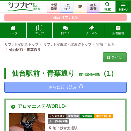
大型
こだ
格安
SP
豪華
わり
激安
検索
MENU
仙台 リフナビ®
トップ
エリア
口コミ
クーポン
新着情報
リフナビ®総合トップ
リフナビ®東北・北海道トップ
宮城
仙台
仙台駅前・青葉通り
ログイン
仙台駅前・青葉通り
（1）
自宅出張可能
さらに絞り込み
アロマエステ-WORLD-
メンズエステ
深夜営業
完全個室
自宅出張可能
カード利用可能
地下鉄青葉通駅