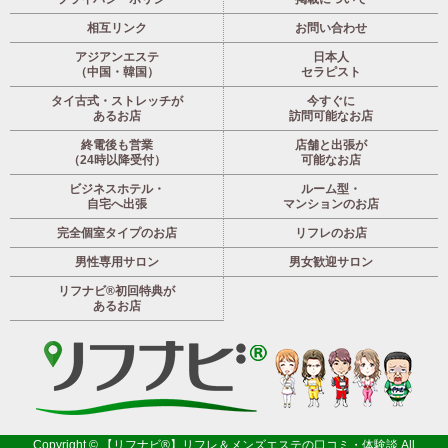
相互リンク
お問い合わせ
アジアンエステ
日本人
（中国・韓国）
セラピスト
タイ古式・ストレッチが
今すぐに
あるお店
訪問可能なお店
終電後も営業
店舗と出張が
（24時以降受付）
可能なお店
ビジネスホテル・
ルーム型・
自宅へ出張
マンションのお店
完全個室タイプのお店
リフレのお店
男性専用サロン
男女歓迎サロン
リフナビ®初回特典が
あるお店
Copyright ©
【リフナビ®】リフレ＆メンズエステの口コミ・体験談
All