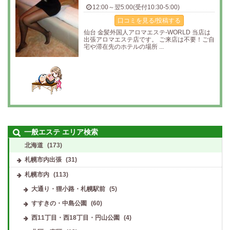
12:00～翌5:00(受付10:30-5:00)
口コミを見る/投稿する
仙台 金髪外国人アロマエステ-WORLD 当店は
出張アロマエステ店です。 ご来店は不要！ご自
宅や滞在先のホテルの場所 ...
一般エステ エリア検索
北海道
(173)
札幌市内出張
(31)
札幌市内
(113)
大通り・狸小路・札幌駅前
(5)
すすきの・中島公園
(60)
西11丁目・西18丁目・円山公園
(4)