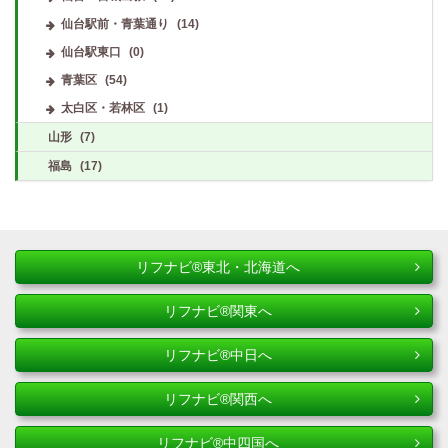
仙台駅前・青葉通り
(14)
仙台駅東口
(0)
青葉区
(54)
太白区・若林区
(1)
山形
(7)
福島
(17)
リフナビ®東北・北海道へ
リフナビ®関東へ
リフナビ®中日へ
リフナビ®関西へ
リフナビ®中四国へ