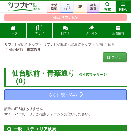
大型
こだ
格安
SP
豪華
わり
激安
検索
MENU
仙台 リフナビ®
トップ
エリア
口コミ
クーポン
新着情報
リフナビ®総合トップ
リフナビ®東北・北海道トップ
宮城
仙台
仙台駅前・青葉通り
ログイン
仙台駅前・青葉通り
タイ式マッサージ
（0）
さらに絞り込み
該当の店舗はありません。
サイドバーのエリアか検索フォームをお使いください。
一般エステ エリア検索