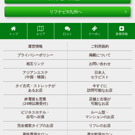
リフナビ®九州へ
トップ
エリア
口コミ
クーポン
新着情報
運営情報
ご利用規約
プライバシーポリシー
掲載について
相互リンク
お問い合わせ
アジアンエステ
日本人
（中国・韓国）
セラピスト
タイ古式・ストレッチが
今すぐに
あるお店
訪問可能なお店
終電後も営業
店舗と出張が
（24時以降受付）
可能なお店
ビジネスホテル・
ルーム型・
自宅へ出張
マンションのお店
完全個室タイプのお店
リフレのお店
男性専用サロン
男女歓迎サロン