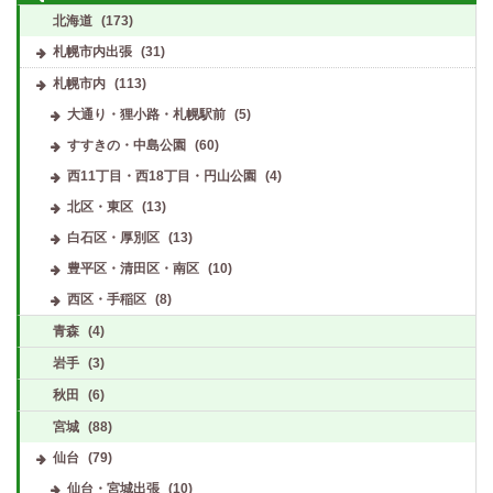
北海道
(173)
札幌市内出張
(31)
札幌市内
(113)
大通り・狸小路・札幌駅前
(5)
すすきの・中島公園
(60)
西11丁目・西18丁目・円山公園
(4)
北区・東区
(13)
白石区・厚別区
(13)
豊平区・清田区・南区
(10)
西区・手稲区
(8)
青森
(4)
岩手
(3)
秋田
(6)
宮城
(88)
仙台
(79)
仙台・宮城出張
(10)