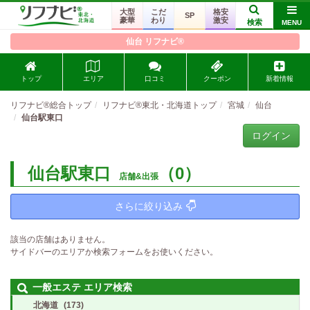
大型
こだ
格安
SP
豪華
わり
激安
検索
MENU
仙台 リフナビ®
トップ
エリア
口コミ
クーポン
新着情報
リフナビ®総合トップ
リフナビ®東北・北海道トップ
宮城
仙台
仙台駅東口
ログイン
仙台駅東口
（0）
店舗&出張
さらに絞り込み
該当の店舗はありません。
サイドバーのエリアか検索フォームをお使いください。
一般エステ エリア検索
北海道
(173)