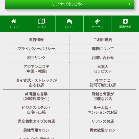
リフナビ®九州へ
トップ
エリア
口コミ
クーポン
新着情報
運営情報
ご利用規約
プライバシーポリシー
掲載について
相互リンク
お問い合わせ
アジアンエステ
日本人
（中国・韓国）
セラピスト
タイ古式・ストレッチが
今すぐに
あるお店
訪問可能なお店
終電後も営業
店舗と出張が
（24時以降受付）
可能なお店
ビジネスホテル・
ルーム型・
自宅へ出張
マンションのお店
完全個室タイプのお店
リフレのお店
男性専用サロン
男女歓迎サロン