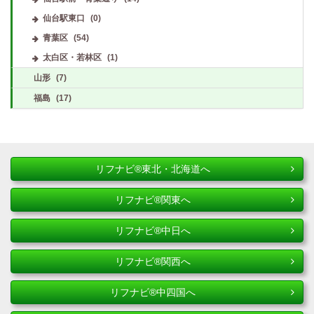
仙台駅東口
(0)
青葉区
(54)
太白区・若林区
(1)
山形
(7)
福島
(17)
リフナビ®東北・北海道へ
リフナビ®関東へ
リフナビ®中日へ
リフナビ®関西へ
リフナビ®中四国へ