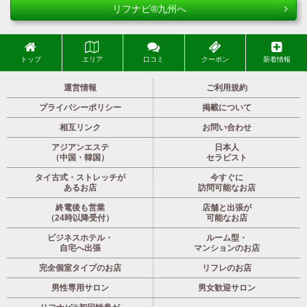
リフナビ®九州へ
トップ
エリア
口コミ
クーポン
新着情報
運営情報
ご利用規約
プライバシーポリシー
掲載について
相互リンク
お問い合わせ
アジアンエステ
日本人
（中国・韓国）
セラピスト
タイ古式・ストレッチが
今すぐに
あるお店
訪問可能なお店
終電後も営業
店舗と出張が
（24時以降受付）
可能なお店
ビジネスホテル・
ルーム型・
自宅へ出張
マンションのお店
完全個室タイプのお店
リフレのお店
男性専用サロン
男女歓迎サロン