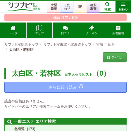
大型
こだ
格安
SP
豪華
わり
激安
検索
MENU
仙台 リフナビ®
トップ
エリア
口コミ
クーポン
新着情報
リフナビ®総合トップ
リフナビ®東北・北海道トップ
宮城
仙台
太白区・若林区
ログイン
太白区・若林区
（0）
日本人セラピスト
さらに絞り込み
該当の店舗はありません。
サイドバーのエリアか検索フォームをお使いください。
一般エステ エリア検索
北海道
(173)