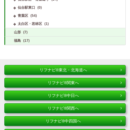
仙台駅東口
(0)
青葉区
(54)
太白区・若林区
(1)
山形
(7)
福島
(17)
リフナビ®東北・北海道へ
リフナビ®関東へ
リフナビ®中日へ
リフナビ®関西へ
リフナビ®中四国へ