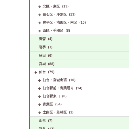
北区・東区
(13)
白石区・厚別区
(13)
豊平区・清田区・南区
(10)
西区・手稲区
(8)
青森
(4)
岩手
(3)
秋田
(6)
宮城
(88)
仙台
(79)
仙台・宮城出張
(10)
仙台駅前・青葉通り
(14)
仙台駅東口
(0)
青葉区
(54)
太白区・若林区
(1)
山形
(7)
福島
(17)