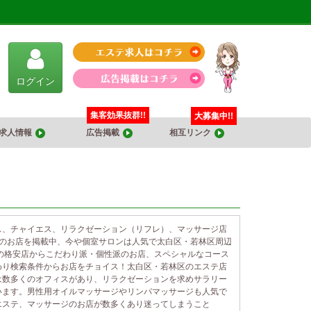
ログイン
集客効果抜群!!
大募集中!!
求人情報
広告掲載
相互リンク
ス、チャイエス、リラクゼーション（リフレ）、マッサージ店
件のお店を掲載中、今や個室サロンは人気で太白区・若林区周辺
の格安店からこだわり派・個性派のお店、スペシャルなコース
わり検索条件からお店をチョイス！太白区・若林区のエステ店
は数多くのオフィスがあり、リラクゼーションを求めサラリー
います。男性用オイルマッサージやリンパマッサージも人気で
エステ、マッサージのお店が数多くあり迷ってしまうこと