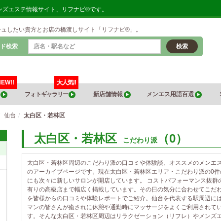
ンズエステ情報サイト、リフナビ®です。
シュしたい貴方とお店の橋渡しサイト「リフナビ®」。
ド検索
検索
NEW!!
大人気!!
覧
フォトギャラリー
新店舗情報
メンエス用語百選
仙台
太白区・若林区
太白区・若林区
（0）
こだわり派
太白区・若林区周辺のこだわり派の口コミや体験談、オススメのメンエ
のアーカイブページです。現在太白区・若林区エリア・こだわり派の0
にも次々に新しいサロンが開店しています。 コストパフォーマンス抜群
有りの高級店まで幅広く掲載しています。その日の気分に合わせてこだ
を皆様からの口コミや体験レポートでご紹介。仙台を代表する駅周辺に
マンの皆さんが癒されに休憩や通勤時にマッサージをよくご利用されて
す。そんな太白区・若林区周辺はリラクゼーション（リフレ）やメンズ