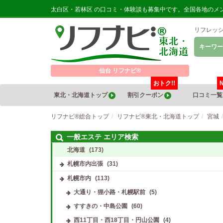
太白区・若林区 の口コミ・体験談も募集中です。全国各地のメ
リフレッ
キーワー
仙台 リフナビ®
おトク!!
東北・北海道トップ
割引クーポン
口コミ一
リフナビ®総合トップ
リフナビ®東北・北海道トップ
宮城
一般エステ エリア検索
北海道
(173)
札幌市内出張
(31)
札幌市内
(113)
大通り・狸小路・札幌駅前
(5)
すすきの・中島公園
(60)
西11丁目・西18丁目・円山公園
(4)