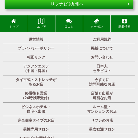
リフナビ®九州へ
トップ
エリア
口コミ
クーポン
新着情報
運営情報
ご利用規約
プライバシーポリシー
掲載について
相互リンク
お問い合わせ
アジアンエステ
日本人
（中国・韓国）
セラピスト
タイ古式・ストレッチが
今すぐに
あるお店
訪問可能なお店
終電後も営業
店舗と出張が
（24時以降受付）
可能なお店
ビジネスホテル・
ルーム型・
自宅へ出張
マンションのお店
完全個室タイプのお店
リフレのお店
男性専用サロン
男女歓迎サロン