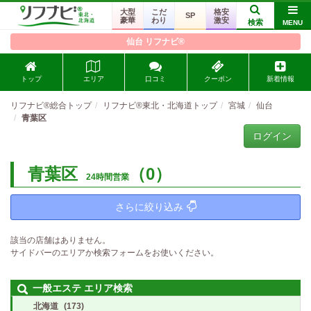
大型
こだ
格安
SP
豪華
わり
激安
検索
MENU
仙台 リフナビ®
トップ
エリア
口コミ
クーポン
新着情報
リフナビ®総合トップ
リフナビ®東北・北海道トップ
宮城
仙台
青葉区
ログイン
青葉区
（0）
24時間営業
さらに絞り込み
該当の店舗はありません。
サイドバーのエリアか検索フォームをお使いください。
一般エステ エリア検索
北海道
(173)