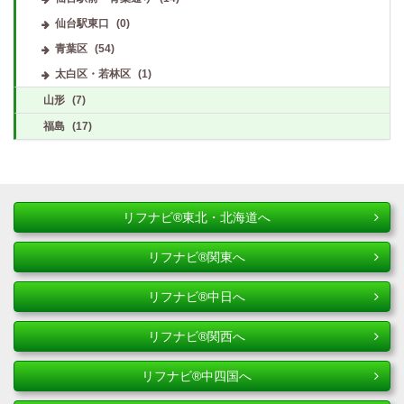
仙台駅東口
(0)
青葉区
(54)
太白区・若林区
(1)
山形
(7)
福島
(17)
リフナビ®東北・北海道へ
リフナビ®関東へ
リフナビ®中日へ
リフナビ®関西へ
リフナビ®中四国へ