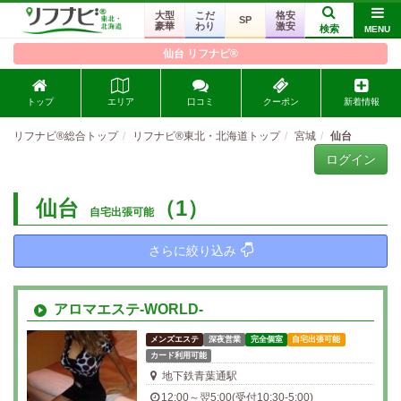
大型
こだ
格安
SP
豪華
わり
激安
検索
MENU
仙台 リフナビ®
トップ
エリア
口コミ
クーポン
新着情報
リフナビ®総合トップ
リフナビ®東北・北海道トップ
宮城
仙台
ログイン
仙台
（1）
自宅出張可能
さらに絞り込み
アロマエステ-WORLD-
メンズエステ
深夜営業
完全個室
自宅出張可能
カード利用可能
地下鉄青葉通駅
12:00～翌5:00(受付10:30-5:00)