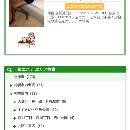
口コミを見る/投稿する
仙台 金髪外国人アロマエステ-WORLD 当店は
出張アロマエステ店です。 ご来店は不要！ご自
宅や滞在先のホテルの場所 ...
一般エステ エリア検索
北海道
(173)
札幌市内出張
(31)
札幌市内
(113)
大通り・狸小路・札幌駅前
(5)
すすきの・中島公園
(60)
西11丁目・西18丁目・円山公園
(4)
北区・東区
(13)