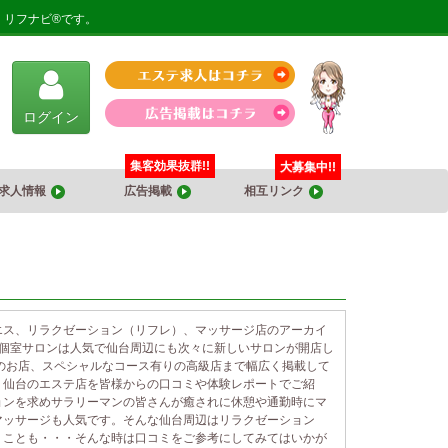
、リフナビ®です。
ログイン
集客効果抜群!!
大募集中!!
求人情報
広告掲載
相互リンク
エス、リラクゼーション（リフレ）、マッサージ店のアーカイ
や個室サロンは人気で仙台周辺にも次々に新しいサロンが開店し
のお店、スペシャルなコース有りの高級店まで幅広く掲載して
！仙台のエステ店を皆様からの口コミや体験レポートでご紹
ョンを求めサラリーマンの皆さんが癒されに休憩や通勤時にマ
マッサージも人気です。そんな仙台周辺はリラクゼーション
うことも・・・そんな時は口コミをご参考にしてみてはいかが