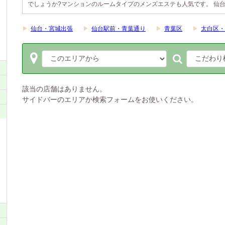
でしょうか?マンションのルームタイプのメンズエステも人気です。 仙台
▶
仙台・宮城出張
▶
仙台駅前・青葉通り
▶
青葉区
▶
太白区・
該当の店舗はありません。
サイドバーのエリアか検索フォームをお使いください。