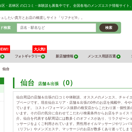
 太白区・若林区 の口コミ・体験談も募集中です。全国各地のメンズエステ情報サイト
シュしたい貴方とお店の橋渡しサイト「リフナビ®」。
ド検索
検索
NEW!!
大人気!!
覧
フォトギャラリー
新店舗情報
メンエス用語百選
仙台
仙台
（0）
店舗＆出張
仙台周辺の店舗＆出張の口コミや体験談、オススメのメンエス、チャイ
ブページです。現在仙台エリア・店舗＆出張の0件のお店を掲載中、今
ています。 コストパフォーマンス抜群の格安店からこだわり派・個性派
います。その日の気分に合わせてこだわり検索条件からお店をチョイス
介。仙台を代表する駅周辺には数多くのオフィスがあり、リラクゼーシ
ッサージをよくご利用されています。男性用オイルマッサージやリンパ
（リフレ）やメンズエステ、マッサージのお店が数多くあり迷ってしま