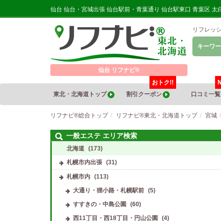
仙台 仙台・宮城出張 仙台駅前・青葉通り 仙台駅東口 青葉区
リフレッ
キーワー
仙台 リフナビ®
おトク!!
東北・北海道トップ
割引クーポン
口コミ一
リフナビ®総合トップ
リフナビ®東北・北海道トップ
宮城
一般エステ エリア検索
北海道
(173)
札幌市内出張
(31)
札幌市内
(113)
大通り・狸小路・札幌駅前
(5)
すすきの・中島公園
(60)
西11丁目・西18丁目・円山公園
(4)