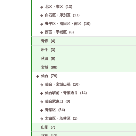
北区・東区
(13)
白石区・厚別区
(13)
豊平区・清田区・南区
(10)
西区・手稲区
(8)
青森
(4)
岩手
(3)
秋田
(6)
宮城
(88)
仙台
(79)
仙台・宮城出張
(10)
仙台駅前・青葉通り
(14)
仙台駅東口
(0)
青葉区
(54)
太白区・若林区
(1)
山形
(7)
福島
(17)