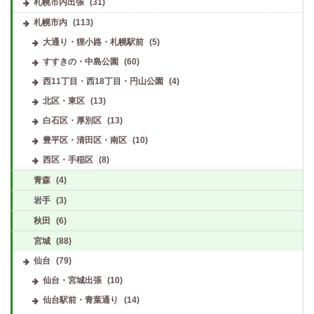
札幌市内出張
(31)
札幌市内
(113)
大通り・狸小路・札幌駅前
(5)
すすきの・中島公園
(60)
西11丁目・西18丁目・円山公園
(4)
北区・東区
(13)
白石区・厚別区
(13)
豊平区・清田区・南区
(10)
西区・手稲区
(8)
青森
(4)
岩手
(3)
秋田
(6)
宮城
(88)
仙台
(79)
仙台・宮城出張
(10)
仙台駅前・青葉通り
(14)