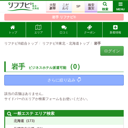
大型
こだ
格安
SP
豪華
わり
激安
検索
MENU
岩手 リフナビ®
トップ
エリア
口コミ
クーポン
新着情報
リフナビ®総合トップ
リフナビ®東北・北海道トップ
岩手
ログイン
岩手
（0）
ビジネスホテル派遣可能
さらに絞り込み
該当の店舗はありません。
サイドバーのエリアか検索フォームをお使いください。
一般エステ エリア検索
北海道
(173)