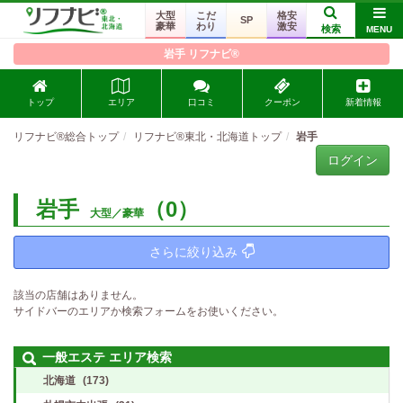
大型
こだ
格安
SP
豪華
わり
激安
検索
MENU
岩手 リフナビ®
トップ
エリア
口コミ
クーポン
新着情報
リフナビ®総合トップ
リフナビ®東北・北海道トップ
岩手
ログイン
岩手
（0）
大型／豪華
さらに絞り込み
該当の店舗はありません。
サイドバーのエリアか検索フォームをお使いください。
一般エステ エリア検索
北海道
(173)