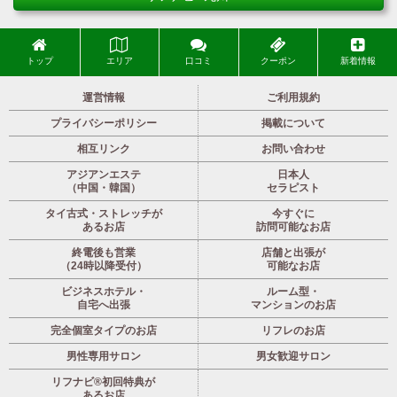
トップ
エリア
口コミ
クーポン
新着情報
運営情報
ご利用規約
プライバシーポリシー
掲載について
相互リンク
お問い合わせ
アジアンエステ
日本人
（中国・韓国）
セラピスト
タイ古式・ストレッチが
今すぐに
あるお店
訪問可能なお店
終電後も営業
店舗と出張が
（24時以降受付）
可能なお店
ビジネスホテル・
ルーム型・
自宅へ出張
マンションのお店
完全個室タイプのお店
リフレのお店
男性専用サロン
男女歓迎サロン
リフナビ®初回特典が
あるお店