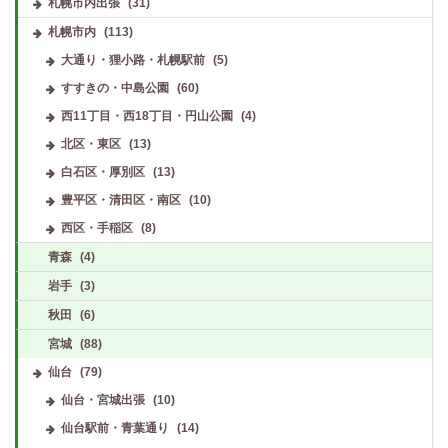
札幌市内出張
(31)
札幌市内
(113)
大通り・狸小路・札幌駅前
(5)
すすきの・中島公園
(60)
西11丁目・西18丁目・円山公園
(4)
北区・東区
(13)
白石区・厚別区
(13)
豊平区・清田区・南区
(10)
西区・手稲区
(8)
青森
(4)
岩手
(3)
秋田
(6)
宮城
(88)
仙台
(79)
仙台・宮城出張
(10)
仙台駅前・青葉通り
(14)