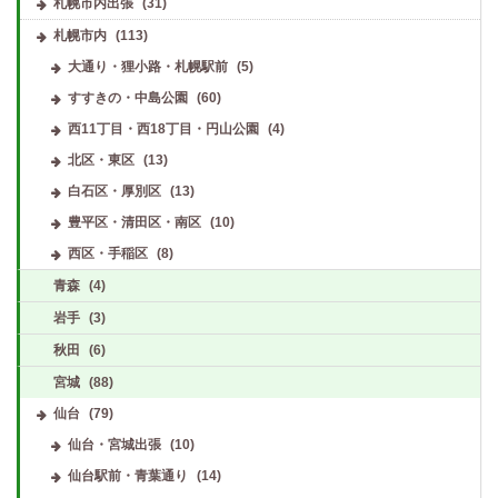
札幌市内出張
(31)
札幌市内
(113)
大通り・狸小路・札幌駅前
(5)
すすきの・中島公園
(60)
西11丁目・西18丁目・円山公園
(4)
北区・東区
(13)
白石区・厚別区
(13)
豊平区・清田区・南区
(10)
西区・手稲区
(8)
青森
(4)
岩手
(3)
秋田
(6)
宮城
(88)
仙台
(79)
仙台・宮城出張
(10)
仙台駅前・青葉通り
(14)