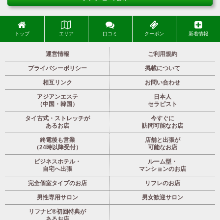
トップ
エリア
口コミ
クーポン
新着情報
運営情報
ご利用規約
プライバシーポリシー
掲載について
相互リンク
お問い合わせ
アジアンエステ
日本人
（中国・韓国）
セラピスト
タイ古式・ストレッチが
今すぐに
あるお店
訪問可能なお店
終電後も営業
店舗と出張が
（24時以降受付）
可能なお店
ビジネスホテル・
ルーム型・
自宅へ出張
マンションのお店
完全個室タイプのお店
リフレのお店
男性専用サロン
男女歓迎サロン
リフナビ®初回特典が
あるお店