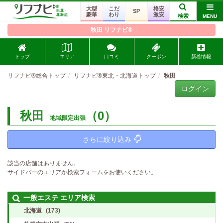
大型
こだ
格安
SP
豪華
わり
激安
検索
MENU
秋田 リフナビ®
トップ
エリア
口コミ
クーポン
新着情報
リフナビ®総合トップ
リフナビ®東北・北海道トップ
秋田
ログイン
秋田
（0）
地域限定出張
さらに絞り込み
該当の店舗はありません。
サイドバーのエリアか検索フォームをお使いください。
一般エステ エリア検索
北海道
(173)