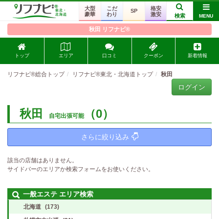
大型
こだ
格安
SP
豪華
わり
激安
検索
MENU
秋田 リフナビ®
トップ
エリア
口コミ
クーポン
新着情報
リフナビ®総合トップ
リフナビ®東北・北海道トップ
秋田
ログイン
秋田
（0）
自宅出張可能
さらに絞り込み
該当の店舗はありません。
サイドバーのエリアか検索フォームをお使いください。
一般エステ エリア検索
北海道
(173)