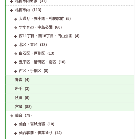
札幌市内出張
(31)
札幌市内
(113)
大通り・狸小路・札幌駅前
(5)
すすきの・中島公園
(60)
西11丁目・西18丁目・円山公園
(4)
北区・東区
(13)
白石区・厚別区
(13)
豊平区・清田区・南区
(10)
西区・手稲区
(8)
青森
(4)
岩手
(3)
秋田
(6)
宮城
(88)
仙台
(79)
仙台・宮城出張
(10)
仙台駅前・青葉通り
(14)