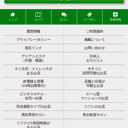
トップ
エリア
口コミ
クーポン
新着情報
運営情報
ご利用規約
プライバシーポリシー
掲載について
相互リンク
お問い合わせ
アジアンエステ
日本人
（中国・韓国）
セラピスト
タイ古式・ストレッチが
今すぐに
あるお店
訪問可能なお店
終電後も営業
店舗と出張が
（24時以降受付）
可能なお店
ビジネスホテル・
ルーム型・
自宅へ出張
マンションのお店
完全個室タイプのお店
リフレのお店
男性専用サロン
男女歓迎サロン
リフナビ®初回特典が
あるお店