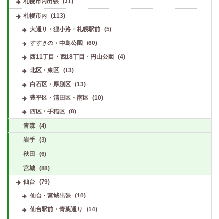
札幌市内出張
(31)
札幌市内
(113)
大通り・狸小路・札幌駅前
(5)
すすきの・中島公園
(60)
西11丁目・西18丁目・円山公園
(4)
北区・東区
(13)
白石区・厚別区
(13)
豊平区・清田区・南区
(10)
西区・手稲区
(8)
青森
(4)
岩手
(3)
秋田
(6)
宮城
(88)
仙台
(79)
仙台・宮城出張
(10)
仙台駅前・青葉通り
(14)