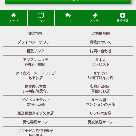
トップ
エリア
口コミ
クーポン
新着情報
運営情報
ご利用規約
プライバシーポリシー
掲載について
相互リンク
お問い合わせ
アジアンエステ
日本人
（中国・韓国）
セラピスト
タイ古式・ストレッチが
今すぐに
あるお店
訪問可能なお店
終電後も営業
店舗と出張が
（24時以降受付）
可能なお店
ビジネスホテル・
ルーム型・
自宅へ出張
マンションのお店
完全個室タイプのお店
リフレのお店
男性専用サロン
男女歓迎サロン
リフナビ®初回特典が
あるお店