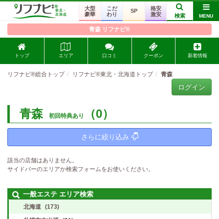
大型
こだ
格安
SP
豪華
わり
激安
検索
MENU
青森 リフナビ®
トップ
エリア
口コミ
クーポン
新着情報
リフナビ®総合トップ
リフナビ®東北・北海道トップ
青森
ログイン
青森
（0）
初回特典あり
さらに絞り込み
該当の店舗はありません。
サイドバーのエリアか検索フォームをお使いください。
一般エステ エリア検索
北海道
(173)