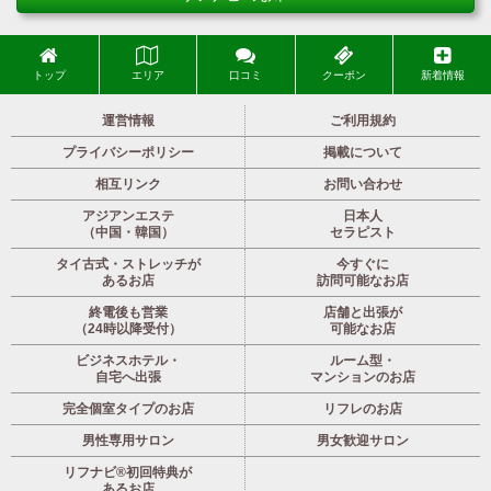
トップ
エリア
口コミ
クーポン
新着情報
運営情報
ご利用規約
プライバシーポリシー
掲載について
相互リンク
お問い合わせ
アジアンエステ
日本人
（中国・韓国）
セラピスト
タイ古式・ストレッチが
今すぐに
あるお店
訪問可能なお店
終電後も営業
店舗と出張が
（24時以降受付）
可能なお店
ビジネスホテル・
ルーム型・
自宅へ出張
マンションのお店
完全個室タイプのお店
リフレのお店
男性専用サロン
男女歓迎サロン
リフナビ®初回特典が
あるお店