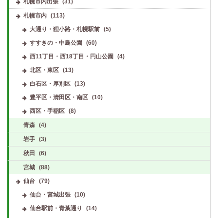
札幌市内出張
(31)
札幌市内
(113)
大通り・狸小路・札幌駅前
(5)
すすきの・中島公園
(60)
西11丁目・西18丁目・円山公園
(4)
北区・東区
(13)
白石区・厚別区
(13)
豊平区・清田区・南区
(10)
西区・手稲区
(8)
青森
(4)
岩手
(3)
秋田
(6)
宮城
(88)
仙台
(79)
仙台・宮城出張
(10)
仙台駅前・青葉通り
(14)