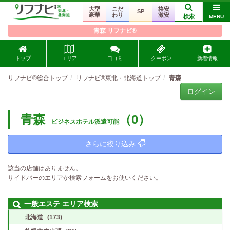
大型
こだ
格安
SP
豪華
わり
激安
検索
MENU
青森 リフナビ®
トップ
エリア
口コミ
クーポン
新着情報
リフナビ®総合トップ
リフナビ®東北・北海道トップ
青森
ログイン
青森
（0）
ビジネスホテル派遣可能
さらに絞り込み
該当の店舗はありません。
サイドバーのエリアか検索フォームをお使いください。
一般エステ エリア検索
北海道
(173)