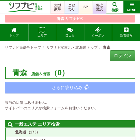
大型
こだ
格安
SP
豪華
わり
激安
検索
MENU
青森 リフナビ®
トップ
エリア
口コミ
クーポン
新着情報
リフナビ®総合トップ
リフナビ®東北・北海道トップ
青森
ログイン
青森
（0）
店舗＆出張
さらに絞り込み
該当の店舗はありません。
サイドバーのエリアか検索フォームをお使いください。
一般エステ エリア検索
北海道
(173)