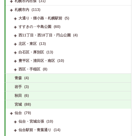
札幌市内出張
(31)
札幌市内
(113)
大通り・狸小路・札幌駅前
(5)
すすきの・中島公園
(60)
西11丁目・西18丁目・円山公園
(4)
北区・東区
(13)
白石区・厚別区
(13)
豊平区・清田区・南区
(10)
西区・手稲区
(8)
青森
(4)
岩手
(3)
秋田
(6)
宮城
(88)
仙台
(79)
仙台・宮城出張
(10)
仙台駅前・青葉通り
(14)