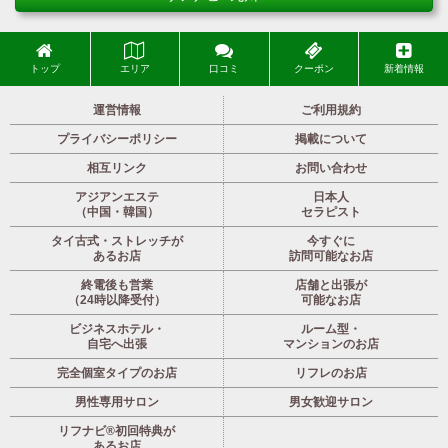
トップ
エリア
口コミ
クーポン
新着情報
運営情報
ご利用規約
プライバシーポリシー
掲載について
相互リンク
お問い合わせ
アジアンエステ
日本人
（中国・韓国）
セラピスト
タイ古式・ストレッチが
今すぐに
あるお店
訪問可能なお店
終電後も営業
店舗と出張が
（24時以降受付）
可能なお店
ビジネスホテル・
ルーム型・
自宅へ出張
マンションのお店
完全個室タイプのお店
リフレのお店
男性専用サロン
男女歓迎サロン
リフナビ®初回特典が
あるお店