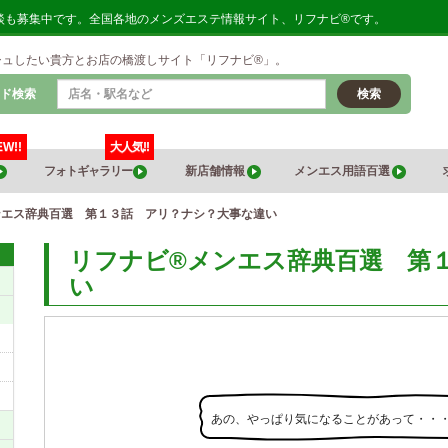
・体験談も募集中です。全国各地のメンズエステ情報サイト、リフナビ®です。
シュしたい貴方とお店の橋渡しサイト「リフナビ®」。
ド検索
検索
EW!!
大人気!!
フォトギャラリー
新店舗情報
メンエス用語百選
ンエス辞典百選 第１３話 アリ？ナシ？大事な違い
リフナビ®メンエス辞典百選 第
い
あの、やっぱり気になることがあって・・