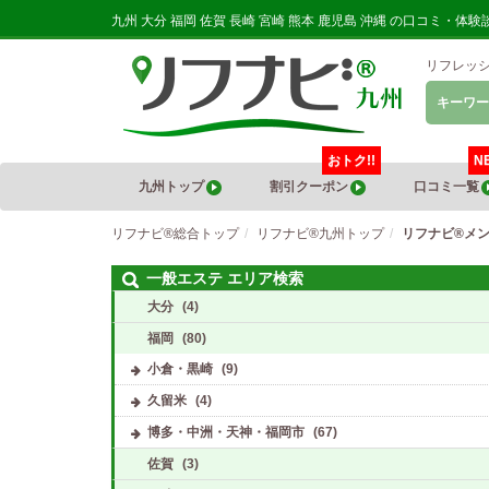
九州 大分 福岡 佐賀 長崎 宮崎 熊本 鹿児島 沖縄 の口コミ
リフレッ
キーワー
おトク!!
N
九州トップ
割引クーポン
口コミ一覧
リフナビ®総合トップ
リフナビ®九州トップ
リフナビ®メ
一般エステ エリア検索
大分
(4)
福岡
(80)
小倉・黒崎
(9)
久留米
(4)
博多・中洲・天神・福岡市
(67)
佐賀
(3)