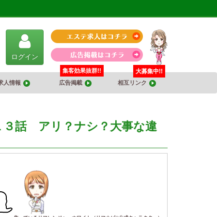
ログイン
集客効果抜群!!
大募集中!!
求人情報
広告掲載
相互リンク
１３話 アリ？ナシ？大事な違
・