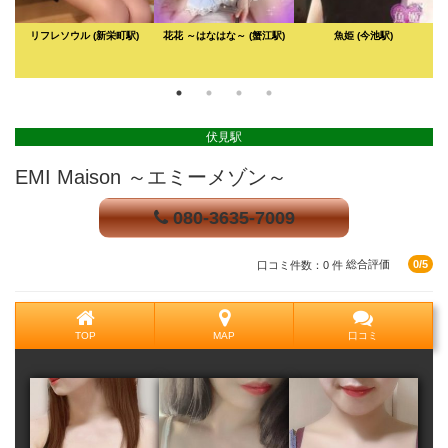
リフレソウル
(新栄町駅)
花花 ～はなはな～
(蟹江駅)
魚姫
(今池駅)
伏見駅
EMI Maison ～エミーメゾン～
080-3635-7009
口コミ件数：0 件
総合評価
0/5
TOP
MAP
口コミ