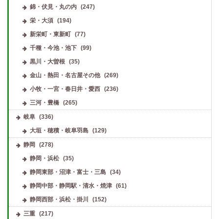
錦・伏見・丸の内
(247)
栄・大須
(194)
新栄町・東新町
(77)
千種・今池・池下
(99)
黒川・大曽根
(35)
金山・熱田・名古屋その他
(269)
小牧・一宮・春日井・愛西
(236)
三河・豊橋
(265)
岐阜
(336)
大垣・穂積・岐阜羽島
(129)
静岡
(278)
静岡・浜松
(35)
静岡東部・沼津・富士・三島
(34)
静岡中部・静岡駅・清水・焼津
(61)
静岡西部・浜松・掛川
(152)
三重
(217)