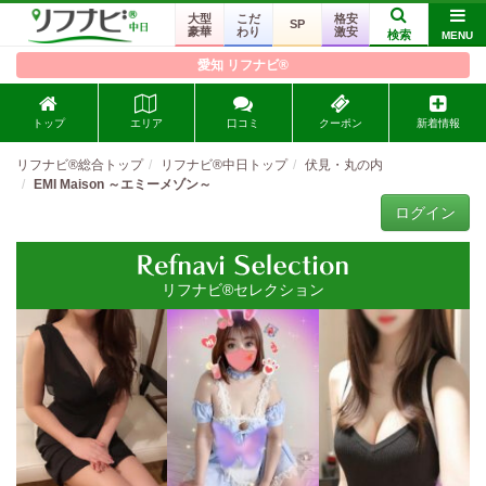
大型
こだ
格安
SP
豪華
わり
激安
検索
MENU
愛知 リフナビ®
トップ
エリア
口コミ
クーポン
新着情報
リフナビ®総合トップ
リフナビ®中日トップ
伏見・丸の内
EMI Maison ～エミーメゾン～
ログイン
リフナビ®セレクション