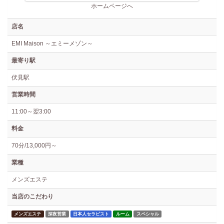
ホームページへ
店名
EMI Maison ～エミーメゾン～
最寄り駅
伏見駅
営業時間
11:00～翌3:00
料金
70分/13,000円～
業種
メンズエステ
当店のこだわり
メンズエステ
深夜営業
日本人セラピスト
ルーム
スペシャル