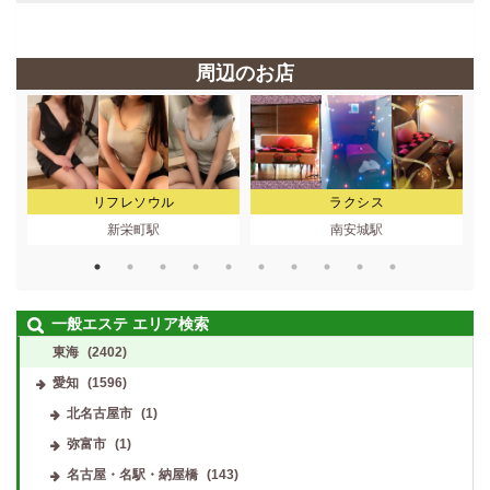
周辺のお店
リフレソウル
ラクシス
新栄町駅
南安城駅
一般エステ エリア検索
東海
(2402)
愛知
(1596)
北名古屋市
(1)
弥富市
(1)
名古屋・名駅・納屋橋
(143)