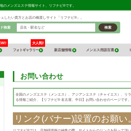
各地のメンズエステ情報サイト、リフナビ®です。
シュしたい貴方とお店の橋渡しサイト「リフナビ®」。
ド検索
検索
EW!!
大人気!!
フォトギャラリー
新店舗情報
メンエス用語百選
お問い合わせ
全国のメンズエステ（メンエス）、アジアンエステ（チャイエス）、リ
る情報ご紹介、【リフナビ® 名古屋、中日】お問い合わせのページです
リンク(バナー)設置のお願い
リフナビ®では、店舗様情報の編集の際、サイトからのリンクを貼って頂