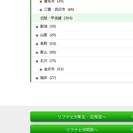
桑名市
(20)
三重・四日市
(66)
北陸・甲信越
(304)
新潟
(30)
山梨
(20)
長野
(54)
富山
(98)
石川
(75)
金沢市
(53)
福井
(27)
リフナビ®東北・北海道へ
リフナビ®関西へ