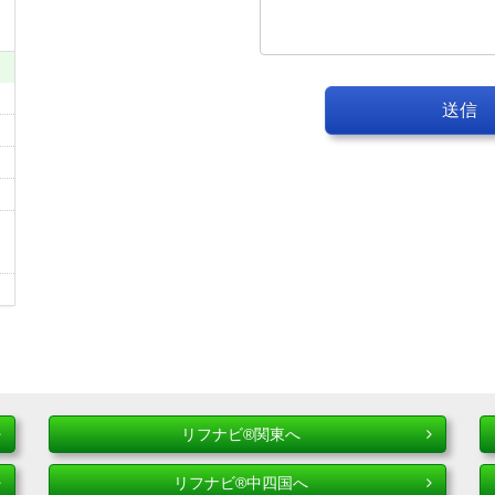
送信
リフナビ®関東へ
リフナビ®中四国へ