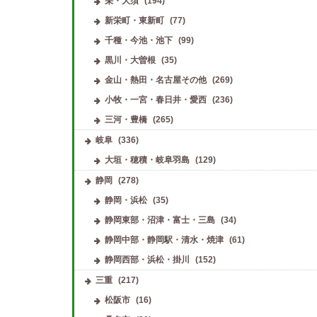
栄・大須
(194)
新栄町・東新町
(77)
千種・今池・池下
(99)
黒川・大曽根
(35)
金山・熱田・名古屋その他
(269)
小牧・一宮・春日井・愛西
(236)
三河・豊橋
(265)
岐阜
(336)
大垣・穂積・岐阜羽島
(129)
静岡
(278)
静岡・浜松
(35)
静岡東部・沼津・富士・三島
(34)
静岡中部・静岡駅・清水・焼津
(61)
静岡西部・浜松・掛川
(152)
三重
(217)
松阪市
(16)