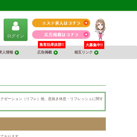
ログイン
集客効果抜群!!
大募集中!!
求人情報
広告掲載
相互リンク
ラクゼーション（リフレ）他、息抜き休息・リフレッシュに関す
。
。
いております。