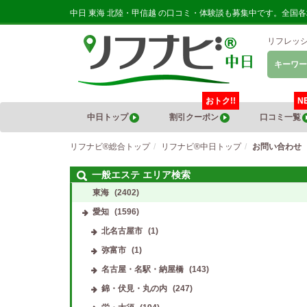
中日 東海 北陸・甲信越 の口コミ・体験談も募集中です。全国
リフレッ
キーワー
おトク!!
N
中日トップ
割引クーポン
口コミ一覧
リフナビ®総合トップ
リフナビ®中日トップ
お問い合わせ
一般エステ エリア検索
東海
(2402)
愛知
(1596)
北名古屋市
(1)
弥富市
(1)
名古屋・名駅・納屋橋
(143)
錦・伏見・丸の内
(247)