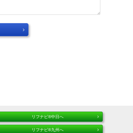
リフナビ®中日へ
リフナビ®九州へ