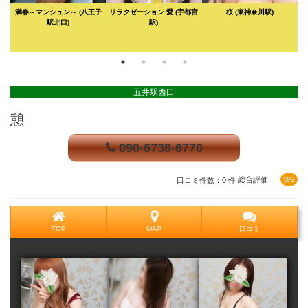
西
満春～マンシュン～
(八王子
リラクゼーション 愛
(宇都宮
桜
(東神奈川駅)
駅北口)
駅)
D
五井駅西口
憩
090-6738-6770
口コミ件数：0 件
総合評価
0/5
TOP
MAP
口コミ