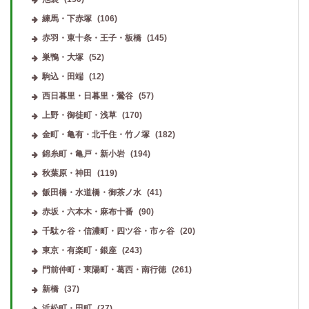
練馬・下赤塚
(106)
赤羽・東十条・王子・板橋
(145)
巣鴨・大塚
(52)
駒込・田端
(12)
西日暮里・日暮里・鶯谷
(57)
上野・御徒町・浅草
(170)
金町・亀有・北千住・竹ノ塚
(182)
錦糸町・亀戸・新小岩
(194)
秋葉原・神田
(119)
飯田橋・水道橋・御茶ノ水
(41)
赤坂・六本木・麻布十番
(90)
千駄ヶ谷・信濃町・四ツ谷・市ヶ谷
(20)
東京・有楽町・銀座
(243)
門前仲町・東陽町・葛西・南行徳
(261)
新橋
(37)
浜松町・田町
(27)