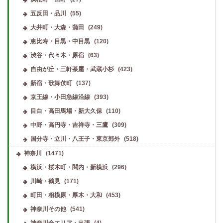
五反田・品川
(55)
大井町・大森・蒲田
(249)
恵比寿・目黒・中目黒
(120)
渋谷・代々木・原宿
(63)
自由が丘・三軒茶屋・武蔵小杉
(423)
新宿・歌舞伎町
(137)
京王線・小田急線沿線
(393)
目白・高田馬場・新大久保
(110)
中野・高円寺・吉祥寺・三鷹
(309)
国分寺・立川・八王子・東京郊外
(518)
神奈川
(1471)
横浜・桜木町・関内・新横浜
(296)
川崎・鶴見
(171)
町田・相模原・厚木・大和
(453)
神奈川その他
(541)
神奈川全エリア・出張
(4)