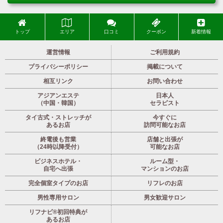
トップ
エリア
口コミ
クーポン
新着情報
運営情報
ご利用規約
プライバシーポリシー
掲載について
相互リンク
お問い合わせ
アジアンエステ
日本人
（中国・韓国）
セラピスト
タイ古式・ストレッチが
今すぐに
あるお店
訪問可能なお店
終電後も営業
店舗と出張が
（24時以降受付）
可能なお店
ビジネスホテル・
ルーム型・
自宅へ出張
マンションのお店
完全個室タイプのお店
リフレのお店
男性専用サロン
男女歓迎サロン
リフナビ®初回特典が
あるお店