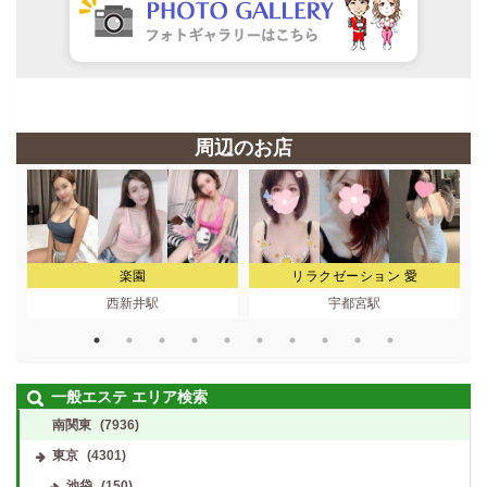
周辺のお店
楽園
リラクゼーション 愛
西新井駅
宇都宮駅
一般エステ エリア検索
南関東
(7936)
東京
(4301)
池袋
(150)