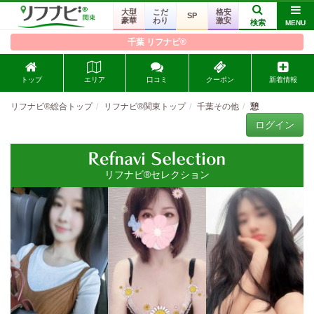
大型
こだ
格安
SP
豪華
わり
激安
検索
MENU
千葉 リフナビ®
トップ
エリア
口コミ
クーポン
新着情報
リフナビ®総合トップ
リフナビ®関東トップ
千葉その他
憩
ログイン
リフナビ®セレクション