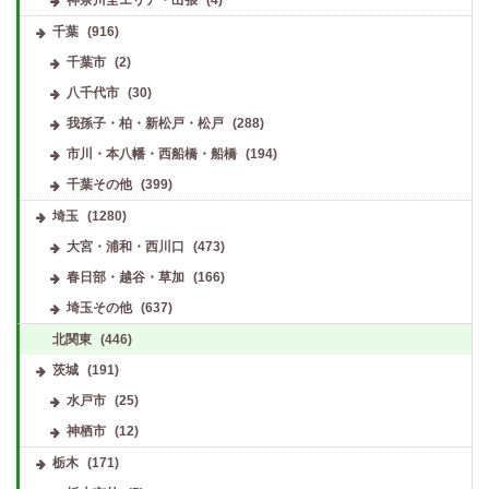
千葉
(916)
千葉市
(2)
八千代市
(30)
我孫子・柏・新松戸・松戸
(288)
市川・本八幡・西船橋・船橋
(194)
千葉その他
(399)
埼玉
(1280)
大宮・浦和・西川口
(473)
春日部・越谷・草加
(166)
埼玉その他
(637)
北関東
(446)
茨城
(191)
水戸市
(25)
神栖市
(12)
栃木
(171)