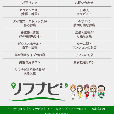
相互リンク
お問い合わせ
アジアンエステ
日本人
（中国・韓国）
セラピスト
タイ古式・ストレッチが
今すぐに
あるお店
訪問可能なお店
終電後も営業
店舗と出張が
（24時以降受付）
可能なお店
ビジネスホテル・
ルーム型・
自宅へ出張
マンションのお店
完全個室タイプのお店
リフレのお店
男性専用サロン
男女歓迎サロン
リフナビ®初回特典が
あるお店
Copyright ©
【リフナビ®】リフレ＆メンズエステの口コミ・体験談
All