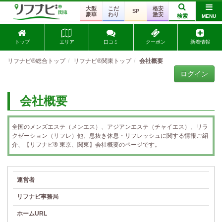
大型
こだ
格安
SP
豪華
わり
激安
検索
MENU
トップ
エリア
口コミ
クーポン
新着情報
リフナビ®総合トップ
リフナビ®関東トップ
会社概要
ログイン
会社概要
全国のメンズエステ（メンエス）、アジアンエステ（チャイエス）、リラ
クゼーション（リフレ）他、息抜き休息・リフレッシュに関する情報ご紹
介、【リフナビ® 東京、関東】会社概要のページです。
運営者
リフナビ事務局
ホームURL