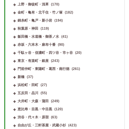
上野・御徒町・浅草
(170)
金町・亀有・北千住・竹ノ塚
(182)
錦糸町・亀戸・新小岩
(194)
秋葉原・神田
(119)
飯田橋・水道橋・御茶ノ水
(41)
赤坂・六本木・麻布十番
(90)
千駄ヶ谷・信濃町・四ツ谷・市ヶ谷
(20)
東京・有楽町・銀座
(243)
門前仲町・東陽町・葛西・南行徳
(261)
新橋
(37)
浜松町・田町
(27)
五反田・品川
(55)
大井町・大森・蒲田
(249)
恵比寿・目黒・中目黒
(120)
渋谷・代々木・原宿
(63)
自由が丘・三軒茶屋・武蔵小杉
(423)