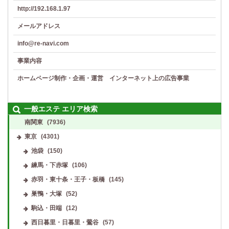
http://192.168.1.97
メールアドレス
info@re-navi.com
事業内容
ホームページ制作・企画・運営 インターネット上の広告事業
一般エステ エリア検索
南関東
(7936)
東京
(4301)
池袋
(150)
練馬・下赤塚
(106)
赤羽・東十条・王子・板橋
(145)
巣鴨・大塚
(52)
駒込・田端
(12)
西日暮里・日暮里・鶯谷
(57)