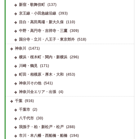
新宿・歌舞伎町
(137)
京王線・小田急線沿線
(393)
目白・高田馬場・新大久保
(110)
中野・高円寺・吉祥寺・三鷹
(309)
国分寺・立川・八王子・東京郊外
(518)
神奈川
(1471)
横浜・桜木町・関内・新横浜
(296)
川崎・鶴見
(171)
町田・相模原・厚木・大和
(453)
神奈川その他
(541)
神奈川全エリア・出張
(4)
千葉
(916)
千葉市
(2)
八千代市
(30)
我孫子・柏・新松戸・松戸
(288)
市川・本八幡・西船橋・船橋
(194)