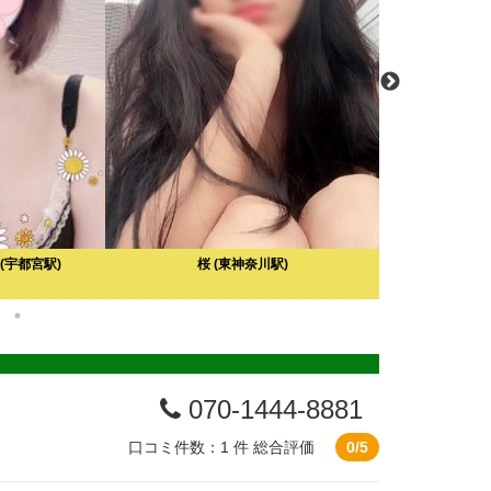
(宇都宮駅)
桜
(東神奈川駅)
水木花
口
070-1444-8881
口コミ件数：1 件
総合評価
0/5