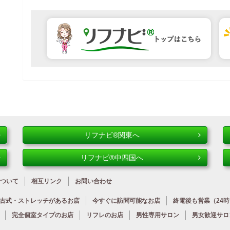
リフナビ®関東へ
リフナビ®中四国へ
ついて
相互リンク
お問い合わせ
古式・ストレッチが
あるお店
今すぐに
訪問可能なお店
終電後も営業
（24
完全個室タイプのお店
リフレのお店
男性専用サロン
男女歓迎サロ