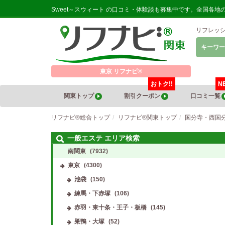
Sweet～スウィート の口コミ・体験談も募集中です。全国各
リフレッ
キーワー
東京 リフナビ®
おトク!!
N
関東トップ
割引クーポン
口コミ一覧
リフナビ®総合トップ
リフナビ®関東トップ
国分寺・西国
一般エステ エリア検索
南関東
(7932)
東京
(4300)
池袋
(150)
練馬・下赤塚
(106)
赤羽・東十条・王子・板橋
(145)
巣鴨・大塚
(52)