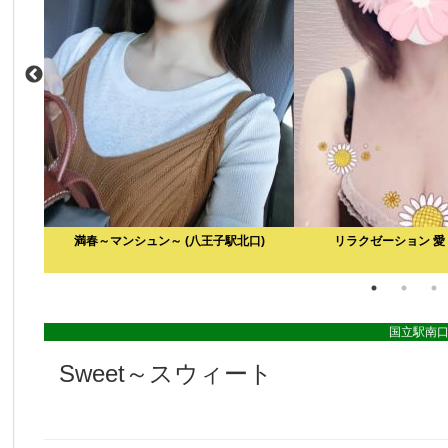
満春～マンシュン～
(八王子駅北口)
リラクゼーション 愛
国立駅南
Sweet～スウィート