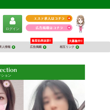
ログイン
集客効果抜群!!
大募集中!!
求人情報
広告掲載
相互リンク
クション