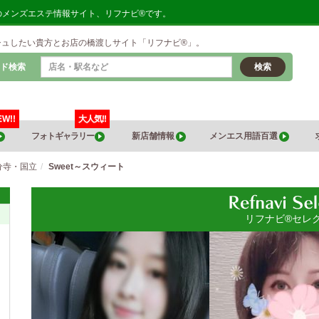
地のメンズエステ情報サイト、リフナビ®です。
シュしたい貴方とお店の橋渡しサイト「リフナビ®」。
ド検索
検索
EW!!
大人気!!
フォトギャラリー
新店舗情報
メンエス用語百選
分寺・国立
Sweet～スウィート
リフナビ®セレ