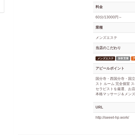
料金
60分/13000円～
業種
メンズエステ
当店のこだわり
メンズエステ
深夜営業
アピールポイント
国分寺・西国分寺・国立
スト ルーム 完全個室 
セラピストを厳選、お
本格マッサージ＆メン
URL
http://sweet-hp.work/