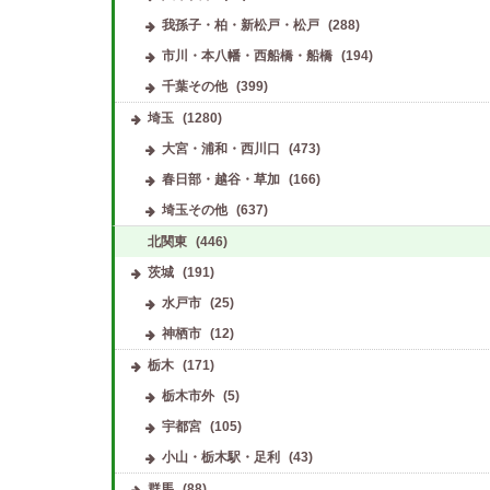
我孫子・柏・新松戸・松戸
(288)
市川・本八幡・西船橋・船橋
(194)
千葉その他
(399)
埼玉
(1280)
大宮・浦和・西川口
(473)
春日部・越谷・草加
(166)
埼玉その他
(637)
北関東
(446)
茨城
(191)
水戸市
(25)
神栖市
(12)
栃木
(171)
栃木市外
(5)
宇都宮
(105)
小山・栃木駅・足利
(43)
群馬
(88)