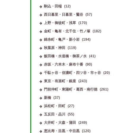
駒込・田端
(12)
西日暮里・日暮里・鶯谷
(57)
上野・御徒町・浅草
(170)
金町・亀有・北千住・竹ノ塚
(182)
錦糸町・亀戸・新小岩
(194)
秋葉原・神田
(119)
飯田橋・水道橋・御茶ノ水
(41)
赤坂・六本木・麻布十番
(90)
雪の華
(長津田駅)
桃香
(朝霞台駅)
千駄ヶ谷・信濃町・四ツ谷・市ヶ谷
(20)
東京・有楽町・銀座
(243)
門前仲町・東陽町・葛西・南行徳
(261)
新橋
(37)
浜松町・田町
(27)
五反田・品川
(55)
大井町・大森・蒲田
(249)
恵比寿・目黒・中目黒
(120)