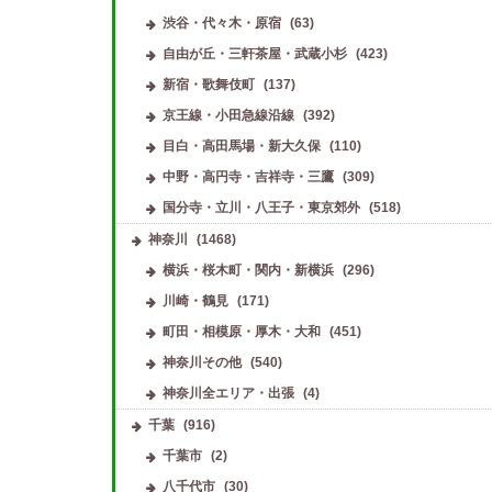
渋谷・代々木・原宿
(63)
自由が丘・三軒茶屋・武蔵小杉
(423)
新宿・歌舞伎町
(137)
京王線・小田急線沿線
(392)
目白・高田馬場・新大久保
(110)
中野・高円寺・吉祥寺・三鷹
(309)
国分寺・立川・八王子・東京郊外
(518)
神奈川
(1468)
横浜・桜木町・関内・新横浜
(296)
川崎・鶴見
(171)
町田・相模原・厚木・大和
(451)
神奈川その他
(540)
神奈川全エリア・出張
(4)
千葉
(916)
千葉市
(2)
八千代市
(30)