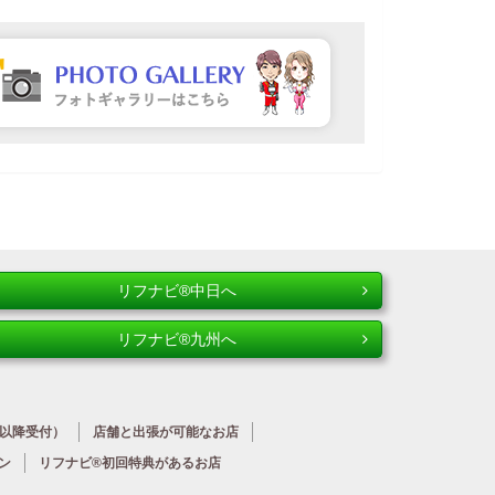
リフナビ®中日へ
リフナビ®九州へ
時以降受付）
店舗と出張が
可能なお店
ン
リフナビ®初回特典が
あるお店