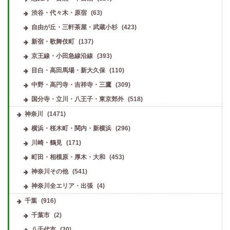
渋谷・代々木・原宿
(63)
自由が丘・三軒茶屋・武蔵小杉
(423)
新宿・歌舞伎町
(137)
京王線・小田急線沿線
(393)
目白・高田馬場・新大久保
(110)
中野・高円寺・吉祥寺・三鷹
(309)
国分寺・立川・八王子・東京郊外
(518)
神奈川
(1471)
横浜・桜木町・関内・新横浜
(296)
川崎・鶴見
(171)
町田・相模原・厚木・大和
(453)
神奈川その他
(541)
神奈川全エリア・出張
(4)
千葉
(916)
千葉市
(2)
八千代市
(30)