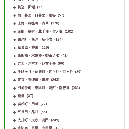
駒込・田端
(12)
西日暮里・日暮里・鶯谷
(57)
上野・御徒町・浅草
(170)
金町・亀有・北千住・竹ノ塚
(182)
錦糸町・亀戸・新小岩
(194)
秋葉原・神田
(119)
飯田橋・水道橋・御茶ノ水
(41)
赤坂・六本木・麻布十番
(90)
千駄ヶ谷・信濃町・四ツ谷・市ヶ谷
(20)
東京・有楽町・銀座
(243)
門前仲町・東陽町・葛西・南行徳
(261)
新橋
(37)
浜松町・田町
(27)
五反田・品川
(55)
大井町・大森・蒲田
(249)
恵比寿・目黒・中目黒
(120)