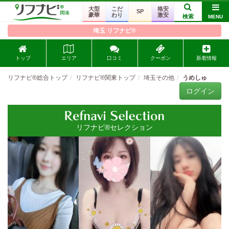
大型
こだ
格安
SP
豪華
わり
激安
検索
MENU
埼玉 リフナビ®
トップ
エリア
口コミ
クーポン
新着情報
リフナビ®総合トップ
リフナビ®関東トップ
埼玉その他
うめしゅ
ログイン
リフナビ®セレクション