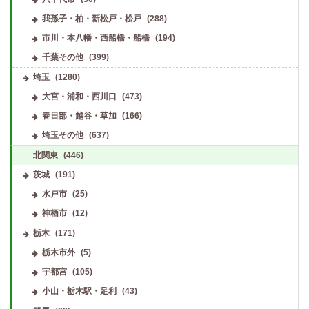
我孫子・柏・新松戸・松戸
(288)
市川・本八幡・西船橋・船橋
(194)
千葉その他
(399)
埼玉
(1280)
大宮・浦和・西川口
(473)
春日部・越谷・草加
(166)
埼玉その他
(637)
北関東
(446)
茨城
(191)
水戸市
(25)
神栖市
(12)
栃木
(171)
栃木市外
(5)
宇都宮
(105)
小山・栃木駅・足利
(43)