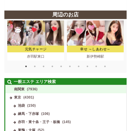
周辺のお店
元気チャージ
幸せ ～しあわせ～
赤羽駅東口
新伊勢崎駅
一般エステ エリア検索
南関東
(7936)
東京
(4301)
池袋
(150)
練馬・下赤塚
(106)
赤羽・東十条・王子・板橋
(145)
巣鴨・大塚
(52)