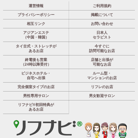
運営情報
ご利用規約
プライバシーポリシー
掲載について
相互リンク
お問い合わせ
アジアンエステ
日本人
（中国・韓国）
セラピスト
タイ古式・ストレッチが
今すぐに
あるお店
訪問可能なお店
終電後も営業
店舗と出張が
（24時以降受付）
可能なお店
ビジネスホテル・
ルーム型・
自宅へ出張
マンションのお店
完全個室タイプのお店
リフレのお店
男性専用サロン
男女歓迎サロン
リフナビ®初回特典が
あるお店