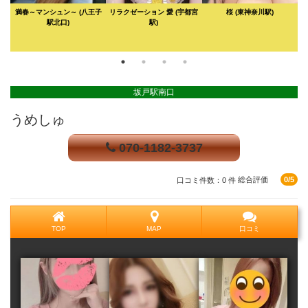
満春～マンシュン～
(八王子
リラクゼーション 愛
(宇都宮
桜
(東神奈川駅)
駅北口)
駅)
坂戸駅南口
うめしゅ
070-1182-3737
口コミ件数：0 件
総合評価
0/5
TOP
MAP
口コミ