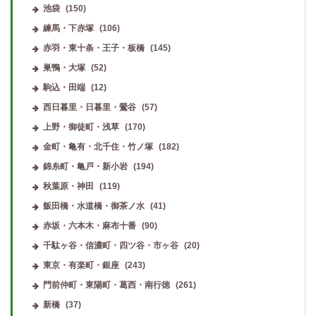
池袋
(150)
練馬・下赤塚
(106)
赤羽・東十条・王子・板橋
(145)
巣鴨・大塚
(52)
駒込・田端
(12)
西日暮里・日暮里・鶯谷
(57)
上野・御徒町・浅草
(170)
金町・亀有・北千住・竹ノ塚
(182)
錦糸町・亀戸・新小岩
(194)
秋葉原・神田
(119)
飯田橋・水道橋・御茶ノ水
(41)
赤坂・六本木・麻布十番
(90)
千駄ヶ谷・信濃町・四ツ谷・市ヶ谷
(20)
東京・有楽町・銀座
(243)
門前仲町・東陽町・葛西・南行徳
(261)
新橋
(37)