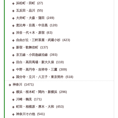
浜松町・田町
(27)
五反田・品川
(55)
大井町・大森・蒲田
(249)
恵比寿・目黒・中目黒
(120)
渋谷・代々木・原宿
(63)
自由が丘・三軒茶屋・武蔵小杉
(423)
新宿・歌舞伎町
(137)
京王線・小田急線沿線
(393)
目白・高田馬場・新大久保
(110)
中野・高円寺・吉祥寺・三鷹
(309)
国分寺・立川・八王子・東京郊外
(518)
神奈川
(1471)
横浜・桜木町・関内・新横浜
(296)
川崎・鶴見
(171)
町田・相模原・厚木・大和
(453)
神奈川その他
(541)