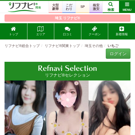
大型
こだ
格安
SP
豪華
わり
激安
検索
MENU
埼玉 リフナビ®
トップ
エリア
口コミ
クーポン
新着情報
リフナビ®総合トップ
リフナビ®関東トップ
埼玉その他
いちご
ログイン
リフナビ®セレクション