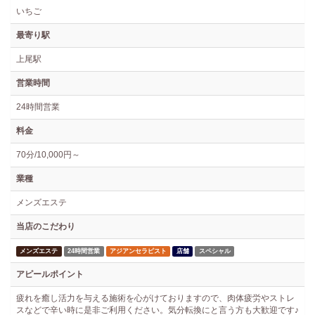
いちご
最寄り駅
上尾駅
営業時間
24時間営業
料金
70分/10,000円～
業種
メンズエステ
当店のこだわり
メンズエステ
24時間営業
アジアンセラピスト
店舗
スペシャル
アピールポイント
疲れを癒し活力を与える施術を心がけておりますので、肉体疲労やストレ
スなどで辛い時に是非ご利用ください。気分転換にと言う方も大歓迎です♪