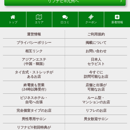
リフナビ®九州へ
トップ
エリア
口コミ
クーポン
新着情報
運営情報
ご利用規約
プライバシーポリシー
掲載について
相互リンク
お問い合わせ
アジアンエステ
日本人
（中国・韓国）
セラピスト
タイ古式・ストレッチが
今すぐに
あるお店
訪問可能なお店
終電後も営業
店舗と出張が
（24時以降受付）
可能なお店
ビジネスホテル・
ルーム型・
自宅へ出張
マンションのお店
完全個室タイプのお店
リフレのお店
男性専用サロン
男女歓迎サロン
リフナビ®初回特典が