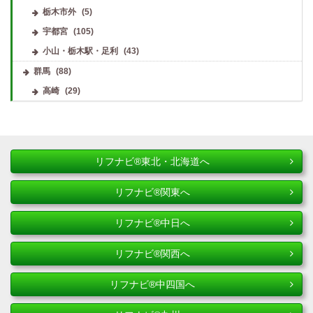
栃木市外
(5)
宇都宮
(105)
小山・栃木駅・足利
(43)
群馬
(88)
高崎
(29)
リフナビ®東北・北海道へ
リフナビ®関東へ
リフナビ®中日へ
リフナビ®関西へ
リフナビ®中四国へ