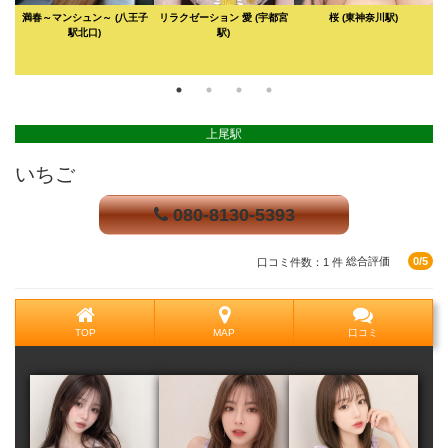
ラ
満春～マンシュン～
(八王子
リラクゼーション 愛
(宇都宮
桜
(東神奈川駅)
駅北口)
駅)
上尾駅
いちご
080-8130-5393
口コミ件数：1 件
総合評価
0/5
TOP
MAP
口コミ