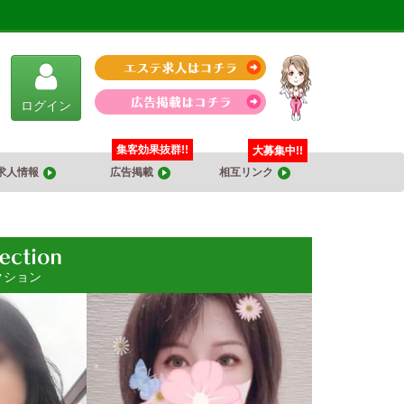
ログイン
集客効果抜群!!
大募集中!!
求人情報
広告掲載
相互リンク
クション