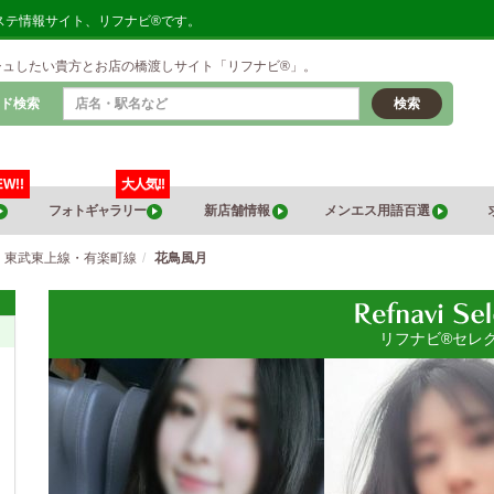
ステ情報サイト、リフナビ®です。
シュしたい貴方とお店の橋渡しサイト「リフナビ®」。
ド検索
検索
EW!!
大人気!!
フォトギャラリー
新店舗情報
メンエス用語百選
・東武東上線・有楽町線
花鳥風月
リフナビ®セレ