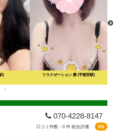
駅)
リラクゼーション 愛
(宇都宮駅)
高級リラクゼーシ
佐木長者町駅
口
070-4228-8147
口コミ件数：0 件
総合評価
0/5