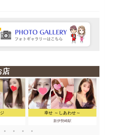
お店
ジ
幸せ ～しあわせ～
百
口
新伊勢崎駅
蓮根