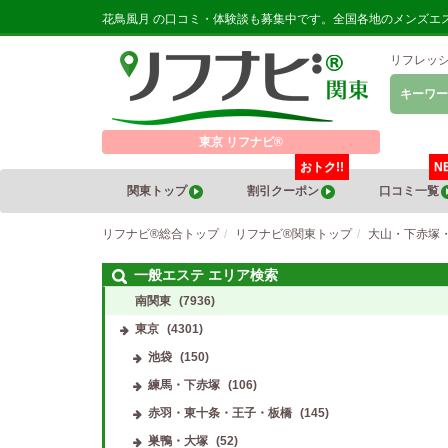
花鳥風月 の口コミ・体験談も募集中です。全国各地のメンズエ
リフレッ
キーワー
東京 リフナビ®
おトク!!
N
関東トップ
割引クーポン
口コミ一覧
リフナビ®総合トップ
リフナビ®関東トップ
大山・下赤塚
一般エステ エリア検索
南関東
(7936)
東京
(4301)
池袋
(150)
練馬・下赤塚
(106)
赤羽・東十条・王子・板橋
(145)
巣鴨・大塚
(52)