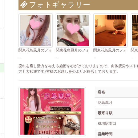
フォトギャラリー
関東花鳥風月のフォ
関東花鳥風月のフォ
関東花鳥風月のフォ
関東
...
...
...
...
疲れを癒し活力を与える施術を心がけておりますので、肉体疲労やスト
方も大歓迎です♪皆様のお越しを心よりお待ちしております。
店名
花鳥風月
最寄り駅
成増駅南口
営業時間