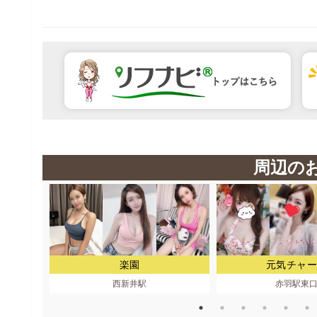
周辺の
楽園
元気チャー
西新井駅
赤羽駅東