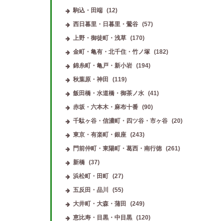
駒込・田端
(12)
西日暮里・日暮里・鶯谷
(57)
上野・御徒町・浅草
(170)
金町・亀有・北千住・竹ノ塚
(182)
錦糸町・亀戸・新小岩
(194)
秋葉原・神田
(119)
飯田橋・水道橋・御茶ノ水
(41)
赤坂・六本木・麻布十番
(90)
Comfortable
(本八幡駅)
ミヤビ
(あざみ野駅東口)
千駄ヶ谷・信濃町・四ツ谷・市ヶ谷
(20)
東京・有楽町・銀座
(243)
門前仲町・東陽町・葛西・南行徳
(261)
新橋
(37)
浜松町・田町
(27)
五反田・品川
(55)
大井町・大森・蒲田
(249)
恵比寿・目黒・中目黒
(120)