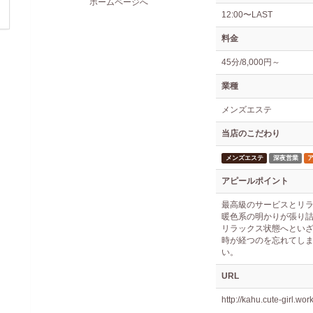
ホームページへ
12:00〜LAST
料金
45分/8,000円～
業種
メンズエステ
当店のこだわり
メンズエステ
深夜営業
アピールポイント
最高級のサービスとリ
暖色系の明かりが張り
リラックス状態へとい
時が経つのを忘れてし
い。
URL
http://kahu.cute-girl.work