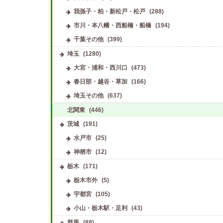
我孫子・柏・新松戸・松戸
(288)
市川・本八幡・西船橋・船橋
(194)
千葉その他
(399)
埼玉
(1280)
大宮・浦和・西川口
(473)
春日部・越谷・草加
(166)
埼玉その他
(637)
北関東
(446)
茨城
(191)
水戸市
(25)
神栖市
(12)
栃木
(171)
栃木市外
(5)
宇都宮
(105)
小山・栃木駅・足利
(43)
群馬
(88)