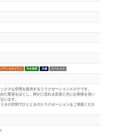
アジアンセラピスト
完全個室
店舗
スペシャル
ラックスな空間を提供するリラクゼーションエステです。
詰めた緊張をほぐし、静かに流れる音楽と共にお客様を深い
ざないます。
まうその空間でひとときのリラクゼーションをご堪能くださ
/