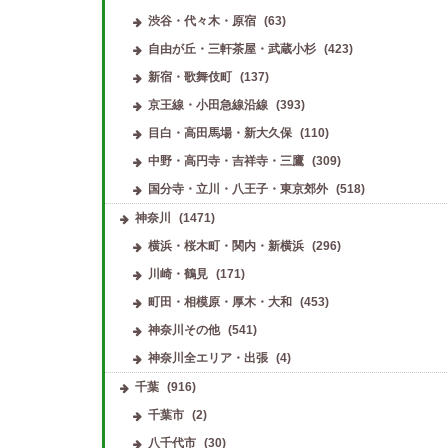
渋谷・代々木・原宿
(63)
自由が丘・三軒茶屋・武蔵小杉
(423)
新宿・歌舞伎町
(137)
京王線・小田急線沿線
(393)
目白・高田馬場・新大久保
(110)
中野・高円寺・吉祥寺・三鷹
(309)
国分寺・立川・八王子・東京郊外
(518)
神奈川
(1471)
横浜・桜木町・関内・新横浜
(296)
川崎・鶴見
(171)
町田・相模原・厚木・大和
(453)
神奈川その他
(541)
神奈川全エリア・出張
(4)
千葉
(916)
千葉市
(2)
八千代市
(30)