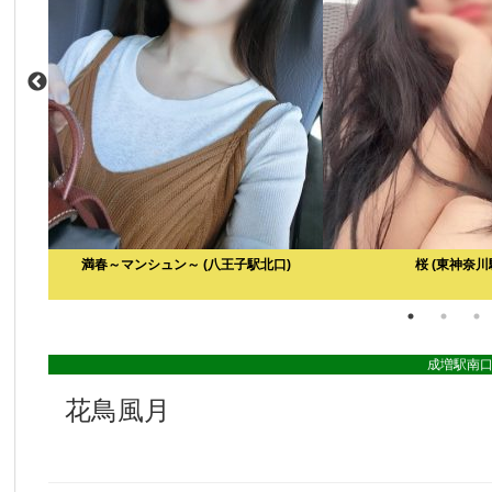
満春～マンシュン～
(八王子駅北口)
桜
(東神奈川
成増駅南
花鳥風月