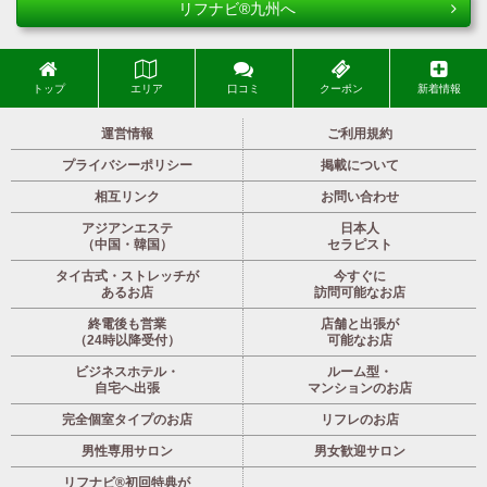
リフナビ®九州へ
トップ
エリア
口コミ
クーポン
新着情報
運営情報
ご利用規約
プライバシーポリシー
掲載について
相互リンク
お問い合わせ
アジアンエステ
日本人
（中国・韓国）
セラピスト
タイ古式・ストレッチが
今すぐに
あるお店
訪問可能なお店
終電後も営業
店舗と出張が
（24時以降受付）
可能なお店
ビジネスホテル・
ルーム型・
自宅へ出張
マンションのお店
完全個室タイプのお店
リフレのお店
男性専用サロン
男女歓迎サロン
リフナビ®初回特典が