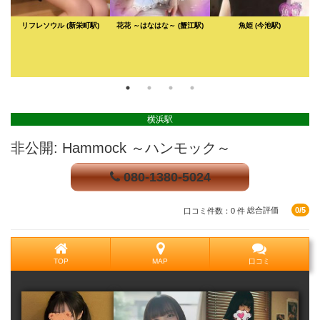
リフレソウル
(新栄町駅)
花花 ～はなはな～
(蟹江駅)
魚姫
(今池駅)
台
横浜駅
非公開: Hammock ～ハンモック～
080-1380-5024
口コミ件数：0 件
総合評価
0/5
TOP
MAP
口コミ