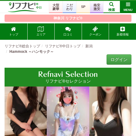
大型
こだ
格安
SP
豪華
わり
激安
検索
MENU
神奈川 リフナビ®
トップ
エリア
口コミ
クーポン
新着情報
リフナビ®総合トップ
リフナビ®中日トップ
新潟
Hammock ～ハンモック～
ログイン
リフナビ®セレクション