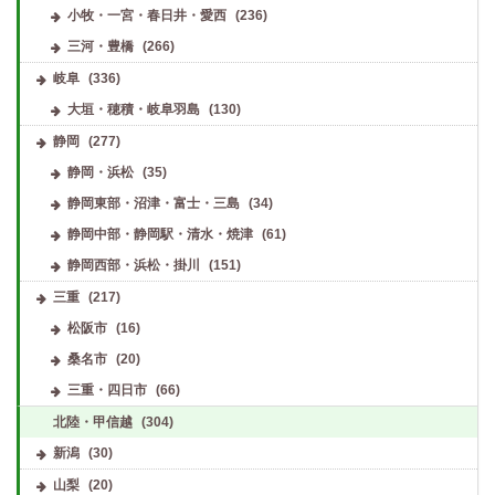
小牧・一宮・春日井・愛西
(236)
三河・豊橋
(266)
岐阜
(336)
大垣・穂積・岐阜羽島
(130)
静岡
(277)
静岡・浜松
(35)
静岡東部・沼津・富士・三島
(34)
静岡中部・静岡駅・清水・焼津
(61)
静岡西部・浜松・掛川
(151)
三重
(217)
松阪市
(16)
桑名市
(20)
三重・四日市
(66)
北陸・甲信越
(304)
新潟
(30)
山梨
(20)