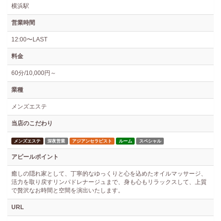
横浜駅
営業時間
12:00〜LAST
料金
60分/10,000円～
業種
メンズエステ
当店のこだわり
メンズエステ
深夜営業
アジアンセラピスト
ルーム
スペシャル
アピールポイント
癒しの隠れ家として、丁寧的なゆっくりと心を込めたオイルマッサージ、
活力を取り戻すリンパドレナージュまで、身も心もリラックスして、上質
で贅沢なお時間と空間を演出いたします。
URL