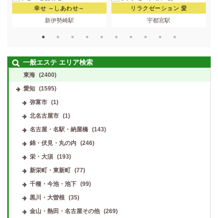
幸せ ～しあわせ～
リラクゼーション 愛
新伊勢崎駅
宇都宮駅
一般エステ エリア検索
東海
(2400)
愛知
(1595)
弥富市
(1)
北名古屋市
(1)
名古屋・名駅・納屋橋
(143)
錦・伏見・丸の内
(246)
栄・大須
(193)
新栄町・東新町
(77)
千種・今池・池下
(99)
黒川・大曽根
(35)
金山・熱田・名古屋その他
(269)