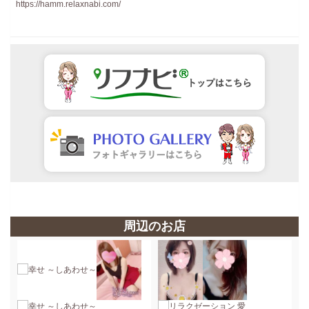
https://hamm.relaxnabi.com/
周辺のお店