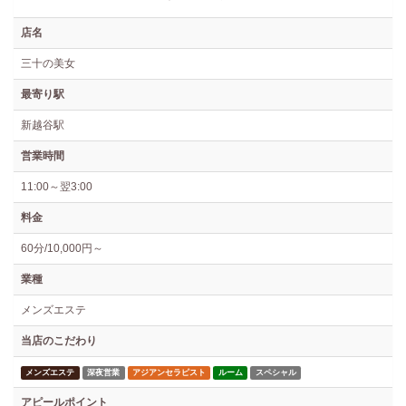
店名
三十の美女
最寄り駅
新越谷駅
営業時間
11:00～翌3:00
料金
60分/10,000円～
業種
メンズエステ
当店のこだわり
メンズエステ
深夜営業
アジアンセラピスト
ルーム
スペシャル
アピールポイント