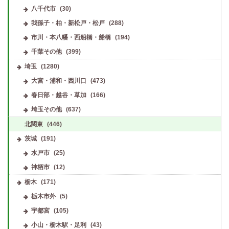
八千代市
(30)
我孫子・柏・新松戸・松戸
(288)
市川・本八幡・西船橋・船橋
(194)
千葉その他
(399)
埼玉
(1280)
大宮・浦和・西川口
(473)
春日部・越谷・草加
(166)
埼玉その他
(637)
北関東
(446)
茨城
(191)
水戸市
(25)
神栖市
(12)
栃木
(171)
栃木市外
(5)
宇都宮
(105)
小山・栃木駅・足利
(43)