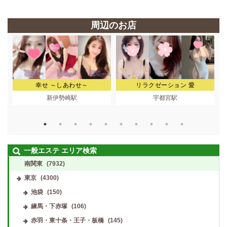
周辺のお店
幸せ ～しあわせ～
リラクゼーション 愛
よ
新伊勢崎駅
宇都宮駅
一般エステ エリア検索
南関東
(7932)
東京
(4300)
池袋
(150)
練馬・下赤塚
(106)
赤羽・東十条・王子・板橋
(145)