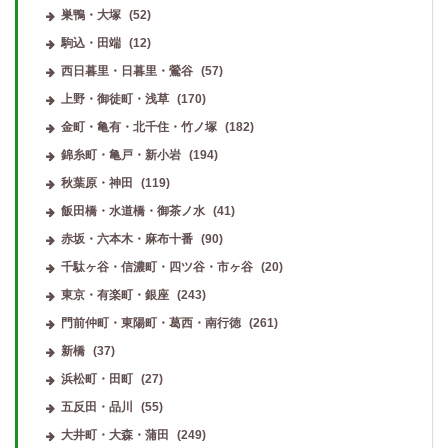
巣鴨・大塚
(52)
駒込・田端
(12)
西日暮里・日暮里・鶯谷
(57)
上野・御徒町・浅草
(170)
金町・亀有・北千住・竹ノ塚
(182)
錦糸町・亀戸・新小岩
(194)
秋葉原・神田
(119)
飯田橋・水道橋・御茶ノ水
(41)
赤坂・六本木・麻布十番
(90)
千駄ヶ谷・信濃町・四ツ谷・市ヶ谷
(20)
東京・有楽町・銀座
(243)
門前仲町・東陽町・葛西・南行徳
(261)
新橋
(37)
浜松町・田町
(27)
五反田・品川
(55)
大井町・大森・蒲田
(249)