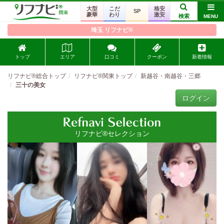
大型
こだ
格安
SP
豪華
わり
激安
検索
MENU
埼玉 リフナビ®
トップ
エリア
口コミ
クーポン
新着情報
リフナビ®総合トップ
リフナビ®関東トップ
新越谷・南越谷・三郷
三十の美女
ログイン
リフナビ®セレクション