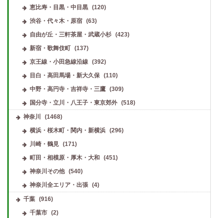
恵比寿・目黒・中目黒
(120)
渋谷・代々木・原宿
(63)
自由が丘・三軒茶屋・武蔵小杉
(423)
新宿・歌舞伎町
(137)
京王線・小田急線沿線
(392)
目白・高田馬場・新大久保
(110)
中野・高円寺・吉祥寺・三鷹
(309)
国分寺・立川・八王子・東京郊外
(518)
神奈川
(1468)
横浜・桜木町・関内・新横浜
(296)
川崎・鶴見
(171)
町田・相模原・厚木・大和
(451)
神奈川その他
(540)
神奈川全エリア・出張
(4)
千葉
(916)
千葉市
(2)