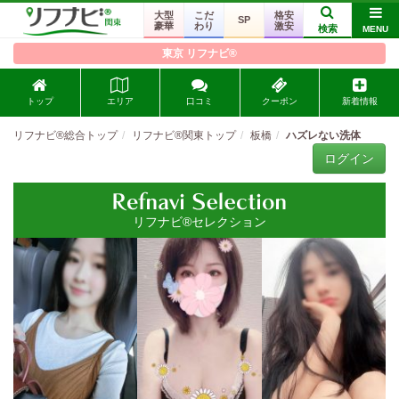
大型
こだ
格安
SP
豪華
わり
激安
検索
MENU
東京 リフナビ®
トップ
エリア
口コミ
クーポン
新着情報
リフナビ®総合トップ
リフナビ®関東トップ
板橋
ハズレない洗体
ログイン
リフナビ®セレクション