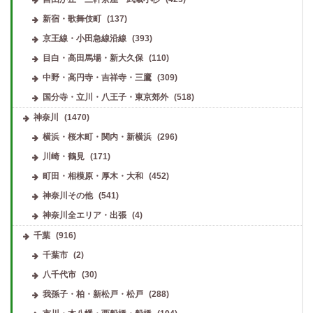
新宿・歌舞伎町
(137)
京王線・小田急線沿線
(393)
目白・高田馬場・新大久保
(110)
中野・高円寺・吉祥寺・三鷹
(309)
国分寺・立川・八王子・東京郊外
(518)
神奈川
(1470)
横浜・桜木町・関内・新横浜
(296)
川崎・鶴見
(171)
町田・相模原・厚木・大和
(452)
神奈川その他
(541)
神奈川全エリア・出張
(4)
千葉
(916)
千葉市
(2)
八千代市
(30)
我孫子・柏・新松戸・松戸
(288)