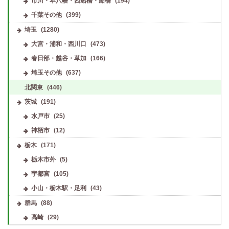
市川・本八幡・西船橋・船橋
(194)
千葉その他
(399)
埼玉
(1280)
大宮・浦和・西川口
(473)
春日部・越谷・草加
(166)
埼玉その他
(637)
北関東
(446)
茨城
(191)
水戸市
(25)
神栖市
(12)
栃木
(171)
栃木市外
(5)
宇都宮
(105)
小山・栃木駅・足利
(43)
群馬
(88)
高崎
(29)