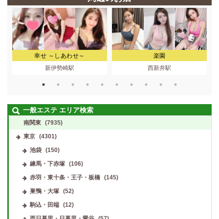
幸せ ～しあわせ～
楽園
新伊勢崎駅
西新井駅
一般エステ エリア検索
南関東
(7935)
東京
(4301)
池袋
(150)
練馬・下赤塚
(106)
赤羽・東十条・王子・板橋
(145)
巣鴨・大塚
(52)
駒込・田端
(12)
西日暮里・日暮里・鶯谷
(57)