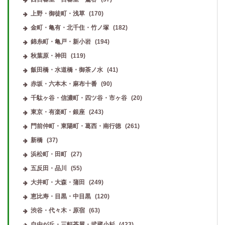
上野・御徒町・浅草
(170)
金町・亀有・北千住・竹ノ塚
(182)
錦糸町・亀戸・新小岩
(194)
秋葉原・神田
(119)
飯田橋・水道橋・御茶ノ水
(41)
赤坂・六本木・麻布十番
(90)
千駄ヶ谷・信濃町・四ツ谷・市ヶ谷
(20)
東京・有楽町・銀座
(243)
門前仲町・東陽町・葛西・南行徳
(261)
新橋
(37)
浜松町・田町
(27)
五反田・品川
(55)
大井町・大森・蒲田
(249)
恵比寿・目黒・中目黒
(120)
渋谷・代々木・原宿
(63)
自由が丘・三軒茶屋・武蔵小杉
(423)