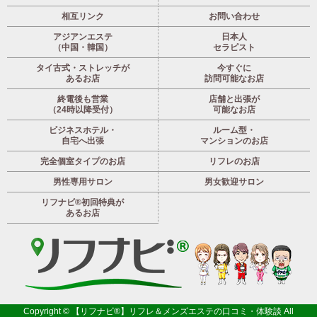
相互リンク
お問い合わせ
アジアンエステ
日本人
（中国・韓国）
セラピスト
タイ古式・ストレッチが
今すぐに
あるお店
訪問可能なお店
終電後も営業
店舗と出張が
（24時以降受付）
可能なお店
ビジネスホテル・
ルーム型・
自宅へ出張
マンションのお店
完全個室タイプのお店
リフレのお店
男性専用サロン
男女歓迎サロン
リフナビ®初回特典が
あるお店
Copyright ©
【リフナビ®】リフレ＆メンズエステの口コミ・体験談
All