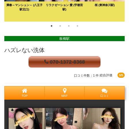
都
満春～マンシュン～
(八王子
リラクゼーション 愛
(宇都宮
桜
(東神奈川駅)
駅北口)
駅)
板橋駅
ハズレない洗体
070-1372-8368
口コミ件数：1 件
総合評価
0/5
TOP
MAP
口コミ