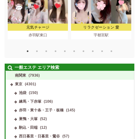
元気チャージ
リラクゼーション 愛
赤羽駅東口
宇都宮駅
一般エステ エリア検索
南関東
(7936)
東京
(4301)
池袋
(150)
練馬・下赤塚
(106)
赤羽・東十条・王子・板橋
(145)
巣鴨・大塚
(52)
駒込・田端
(12)
西日暮里・日暮里・鶯谷
(57)