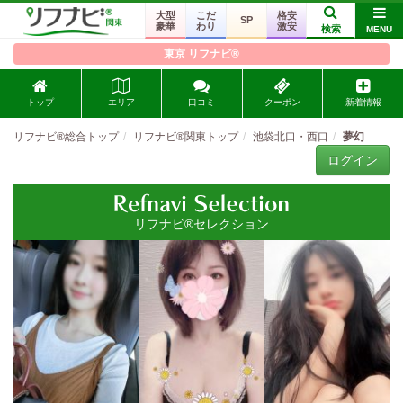
大型
こだ
格安
SP
豪華
わり
激安
検索
MENU
東京 リフナビ®
トップ
エリア
口コミ
クーポン
新着情報
リフナビ®総合トップ
リフナビ®関東トップ
池袋北口・西口
夢幻
ログイン
リフナビ®セレクション