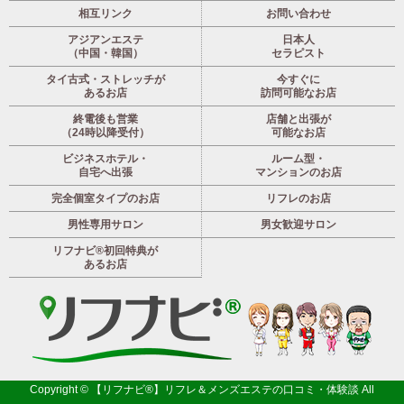
相互リンク
お問い合わせ
アジアンエステ
日本人
（中国・韓国）
セラピスト
タイ古式・ストレッチが
今すぐに
あるお店
訪問可能なお店
終電後も営業
店舗と出張が
（24時以降受付）
可能なお店
ビジネスホテル・
ルーム型・
自宅へ出張
マンションのお店
完全個室タイプのお店
リフレのお店
男性専用サロン
男女歓迎サロン
リフナビ®初回特典が
あるお店
Copyright ©
【リフナビ®】リフレ＆メンズエステの口コミ・体験談
All