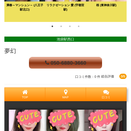
満春～マンシュン～
(八王子
リラクゼーション 愛
(宇都宮
桜
(東神奈川駅)
駅北口)
駅)
池袋駅西口
夢幻
050-6880-3660
口コミ件数：0 件
総合評価
0/5
TOP
MAP
口コミ