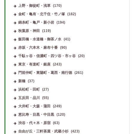
上野・御徒町・浅草
(170)
金町・亀有・北千住・竹ノ塚
(182)
錦糸町・亀戸・新小岩
(194)
秋葉原・神田
(119)
飯田橋・水道橋・御茶ノ水
(41)
赤坂・六本木・麻布十番
(90)
千駄ヶ谷・信濃町・四ツ谷・市ヶ谷
(20)
東京・有楽町・銀座
(243)
門前仲町・東陽町・葛西・南行徳
(261)
新橋
(37)
浜松町・田町
(27)
五反田・品川
(55)
大井町・大森・蒲田
(249)
恵比寿・目黒・中目黒
(120)
渋谷・代々木・原宿
(63)
自由が丘・三軒茶屋・武蔵小杉
(423)