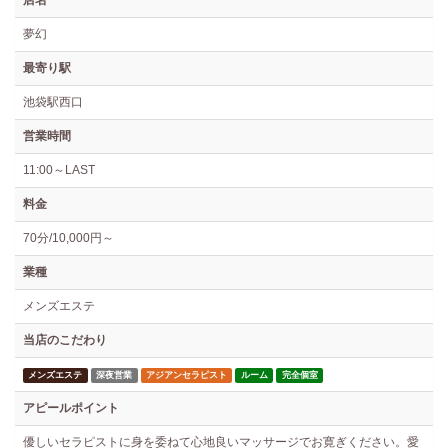
夢幻
最寄り駅
池袋駅西口
営業時間
11:00～LAST
料金
70分/10,000円～
業種
メンズエステ
当店のこだわり
メンズエステ
深夜営業
アジアンセラピスト
ルーム
完全個室
アピールポイント
優しいセラピストに身を委ねて心地良いマッサージでお寛ぎください。愛