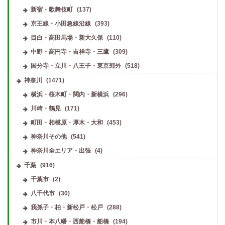
新宿・歌舞伎町
(137)
京王線・小田急線沿線
(393)
目白・高田馬場・新大久保
(110)
中野・高円寺・吉祥寺・三鷹
(309)
国分寺・立川・八王子・東京郊外
(518)
神奈川
(1471)
横浜・桜木町・関内・新横浜
(296)
川崎・鶴見
(171)
町田・相模原・厚木・大和
(453)
神奈川その他
(541)
神奈川全エリア・出張
(4)
千葉
(916)
千葉市
(2)
八千代市
(30)
我孫子・柏・新松戸・松戸
(288)
市川・本八幡・西船橋・船橋
(194)