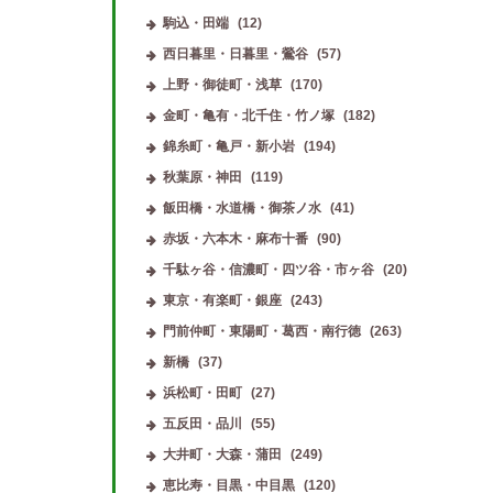
駒込・田端
(12)
西日暮里・日暮里・鶯谷
(57)
上野・御徒町・浅草
(170)
金町・亀有・北千住・竹ノ塚
(182)
錦糸町・亀戸・新小岩
(194)
秋葉原・神田
(119)
飯田橋・水道橋・御茶ノ水
(41)
赤坂・六本木・麻布十番
(90)
春の夜
(町田駅)
エミニ
(青葉台駅)
千駄ヶ谷・信濃町・四ツ谷・市ヶ谷
(20)
東京・有楽町・銀座
(243)
門前仲町・東陽町・葛西・南行徳
(263)
新橋
(37)
浜松町・田町
(27)
五反田・品川
(55)
大井町・大森・蒲田
(249)
恵比寿・目黒・中目黒
(120)