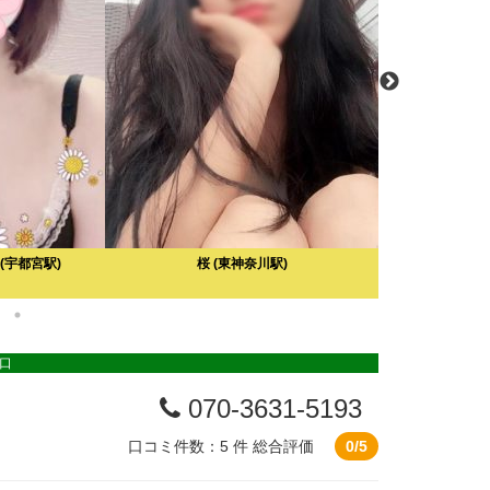
(宇都宮駅)
桜
(東神奈川駅)
水木花
出口
070-3631-5193
口コミ件数：5 件
総合評価
0/5