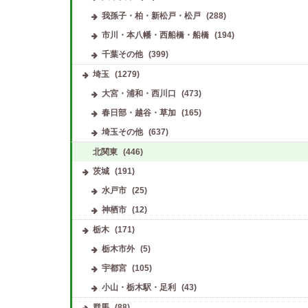
我孫子・柏・新松戸・松戸
(288)
市川・本八幡・西船橋・船橋
(194)
千葉その他
(399)
埼玉
(1279)
大宮・浦和・西川口
(473)
春日部・越谷・草加
(165)
埼玉その他
(637)
北関東
(446)
茨城
(191)
水戸市
(25)
神栖市
(12)
栃木
(171)
栃木市外
(5)
宇都宮
(105)
小山・栃木駅・足利
(43)
群馬
(88)