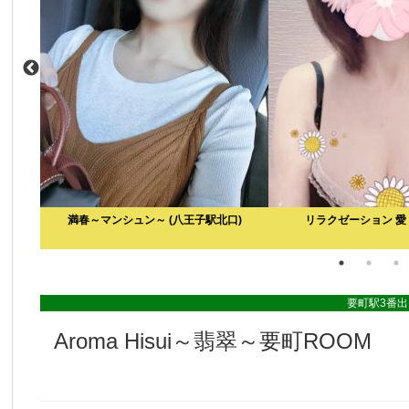
満春～マンシュン～
(八王子駅北口)
リラクゼーション 愛
要町駅3番
Aroma Hisui～翡翠～要町ROOM