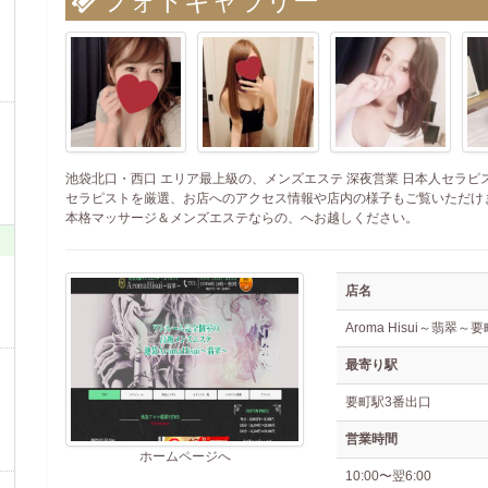
フォトギャラリー
池袋北口・西口 エリア最上級の、メンズエステ 深夜営業 日本人セラピス
セラピストを厳選、お店へのアクセス情報や店内の様子もご覧いただけ
本格マッサージ＆メンズエステならの、へお越しください。
店名
Aroma Hisui～翡翠～
最寄り駅
要町駅3番出口
営業時間
ホームページへ
10:00〜翌6:00