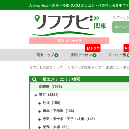
Aroma Hisui～翡翠～要町ROOM の口コミ・体験談も募
リフレッ
キーワー
東京 リフナビ®
おトク!!
N
関東トップ
割引クーポン
口コミ一覧
リフナビ®総合トップ
リフナビ®関東トップ
池袋北口・西
一般エステ エリア検索
南関東
(7933)
東京
(4301)
池袋
(150)
練馬・下赤塚
(106)
赤羽・東十条・王子・板橋
(145)
巣鴨・大塚
(52)