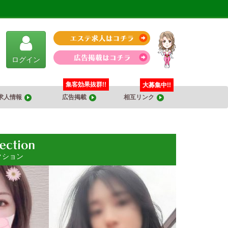
ログイン
集客効果抜群!!
大募集中!!
求人情報
広告掲載
相互リンク
クション