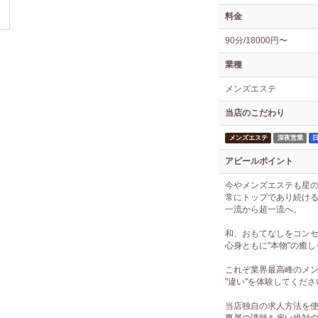
料金
90分/18000円〜
業種
メンズエステ
当店のこだわり
メンズエステ
深夜営業
アピールポイント
今やメンズエステも星
常にトップであり続け
一流から超一流へ。
和、おもてなしをコン
心身ともに"本物"の癒し
これぞ業界最高峰のメ
"違い"を体験してくださ
当店独自の求人方法を