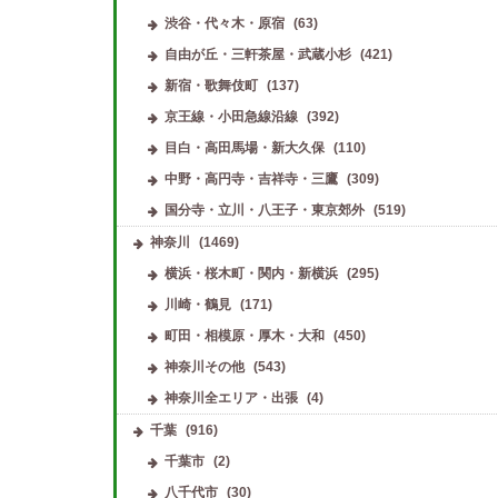
渋谷・代々木・原宿
(63)
自由が丘・三軒茶屋・武蔵小杉
(421)
新宿・歌舞伎町
(137)
京王線・小田急線沿線
(392)
目白・高田馬場・新大久保
(110)
中野・高円寺・吉祥寺・三鷹
(309)
国分寺・立川・八王子・東京郊外
(519)
神奈川
(1469)
横浜・桜木町・関内・新横浜
(295)
川崎・鶴見
(171)
町田・相模原・厚木・大和
(450)
神奈川その他
(543)
神奈川全エリア・出張
(4)
千葉
(916)
千葉市
(2)
八千代市
(30)