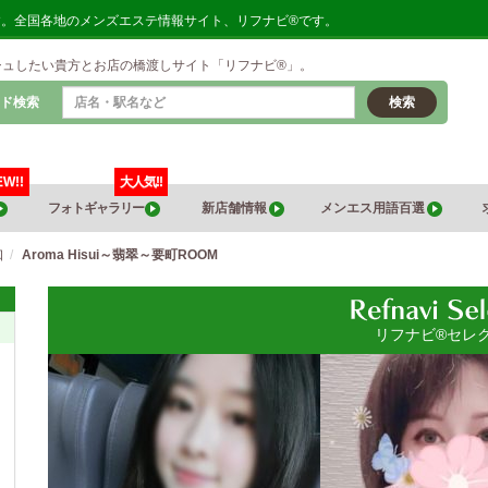
集中です。全国各地のメンズエステ情報サイト、リフナビ®です。
シュしたい貴方とお店の橋渡しサイト「リフナビ®」。
ド検索
検索
EW!!
大人気!!
フォトギャラリー
新店舗情報
メンエス用語百選
口
Aroma Hisui～翡翠～要町ROOM
リフナビ®セレ