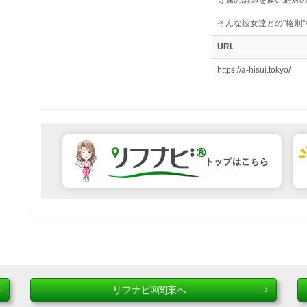
専属の講師を雇い絶対
そんな彼女達との''格
URL
https://a-hisui.tokyo/
リフナビ®関東へ