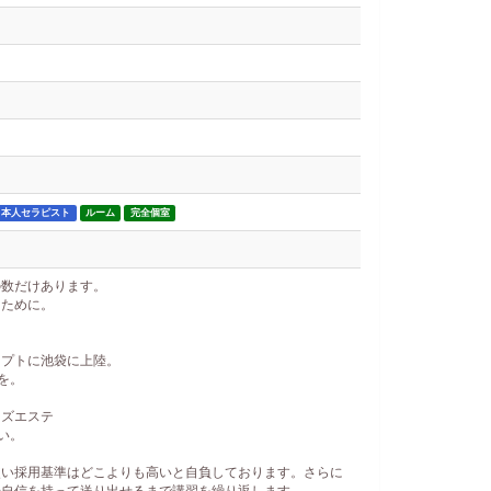
日本人セラピスト
ルーム
完全個室
の数だけあります。
るために。
セプトに池袋に上陸。
を。
ンズエステ
い。
使い採用基準はどこよりも高いと自負しております。さらに